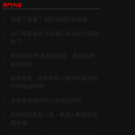
熱門內容
借書？買書？ 關於閱讀的那些事
流行竟是復古 手指愛心原來60年前就
有了
興田 林玟玲 靠美髮起家，靠直銷把
家找回來
我命由我，從直銷新人邁向財富自由
的50堂必修課
直銷會場運作的12個成功原則
最硬核的五型人格，每個人都是直銷
最大咖