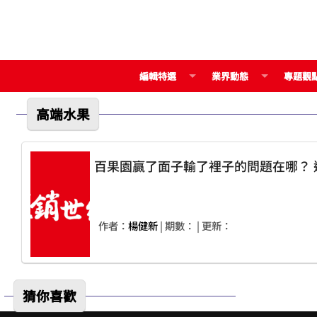
編輯特選
業界動態
專題觀
高端水果
作者：
楊健新
| 期數：
| 更新：
猜你喜歡