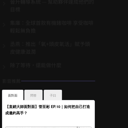
晉升輔導系統 — 幫助夥伴達成他們的
目標
集庫：全球首款有機鍺咖啡 享受咖啡
輕鬆無負擔
丞燕：推出「氧+頭皮氧活」賦予頭
皮健康滋潤
除了等待，還能做什麼
影音推薦
面對面
問答
子曰
【直銷大師面對面】管至彬 EP.10｜如何把自己打造
成邀約高手？