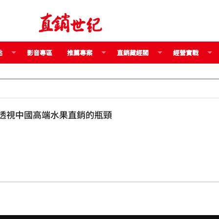
點
影音專區
推薦專案
直銷藏經閣
經營實戰
百果園贏了面子輸了裡子的問題在哪？ 透視中國高端水果直銷的瓶頸