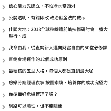
信心能力先建立，不怕冷水當頭淋
公開透明、有錯即改 政治獻金法的啟示
佳闐大地：2018全球粒線體前瞻技術研討會 盛大
舉行、成
我命由我，從直銷新人邁向財富自由的50堂必修課
直銷會場運作的12個成功原則
最硬核的五型人格，每個人都是直銷最大咖
悠樂芳總經理袁寧 按圖索驥，培養你的成功究極力
你準備好危機管理了嗎？
網路可以隨性，但不能隨便