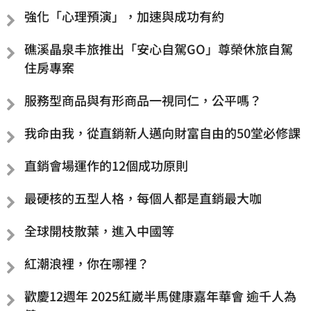
強化「心理預演」，加速與成功有約
礁溪晶泉丰旅推出「安心自駕GO」尊榮休旅自駕
住房專案
服務型商品與有形商品一視同仁，公平嗎？
我命由我，從直銷新人邁向財富自由的50堂必修課
直銷會場運作的12個成功原則
最硬核的五型人格，每個人都是直銷最大咖
全球開枝散葉，進入中國等
紅潮浪裡，你在哪裡？
歡慶12週年 2025紅崴半馬健康嘉年華會 逾千人為