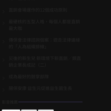
直銷會場運作的12個成功原則
最硬核的五型人格，每個人都是直銷
最大咖
傳保會法律諮詢個案：遊走法律邊緣
的「人為組織排線」
災後的新生兒 新環境下新直銷／類直
銷企業長成記（二）
成為最好的鼓掌部隊
腸保安康 益生元促進益生菌生長
影音推薦