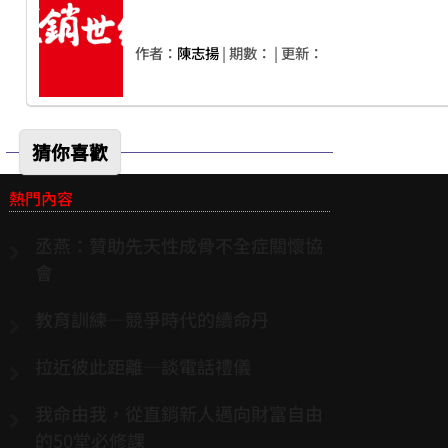
作者：
陳志揚
| 期數：
| 更新：
猜你喜歡
熱門內容
丞燕：贊助先天性成骨不全症關懷協
會
教育訓練─競爭時代的續命丹
拉近彼此距離─談電話禮儀
我命由我，從直銷新人邁向財富自由
的50堂必修課