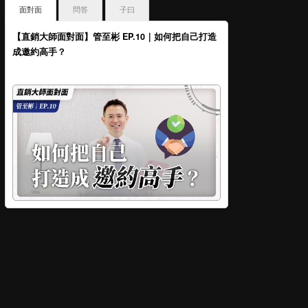
面對面
問答
子曰
【直銷大師面對面】管至彬 EP.10｜如何把自己打造
成邀約高手？