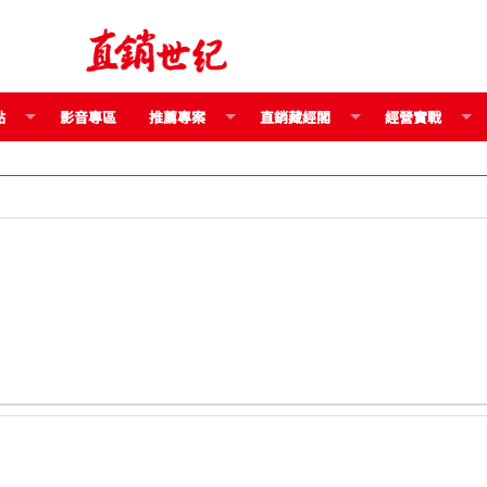
點
影音專區
推薦專案
直銷藏經閣
經營實戰