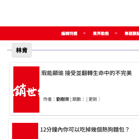
編輯特選
業界動態
專題觀
林肯
瑕能顯瑜 接受並翻轉生命中的不完美
作者：
劉樹崇
| 期數：
| 更新：
12分鐘內你可以吃掉幾個熱狗麵包？