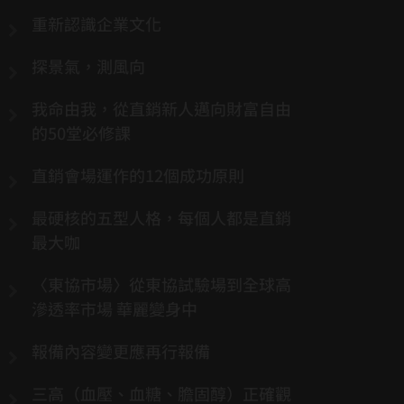
重新認識企業文化
探景氣，測風向
我命由我，從直銷新人邁向財富自由
的50堂必修課
直銷會場運作的12個成功原則
最硬核的五型人格，每個人都是直銷
最大咖
〈東協市場〉從東協試驗場到全球高
滲透率市場 華麗變身中
報備內容變更應再行報備
三高（血壓、血糖、膽固醇）正確觀