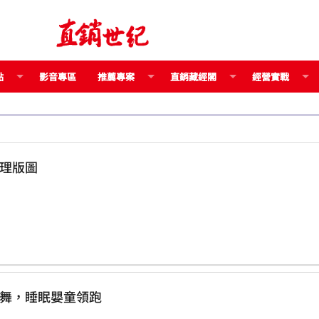
點
影音專區
推薦專案
直銷藏經閣
經營實戰
直銷地理版圖
健品市場 傳統新銳共舞，睡眠嬰童領跑