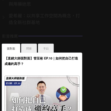
與用藥迷思
愛希麗：以共享工作空間為概念，打
造全新社群基地
影音推薦
面對面
問答
子曰
【直銷大師面對面】管至彬 EP.10｜如何把自己打造
成邀約高手？