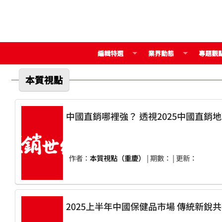
編輯特選
業界動態
專題觀
本質視點
中國直銷哪裡強？ 透視2025中國
作者：
本質視點（重慶）
| 期數：
| 更新：
2025上半年中國保