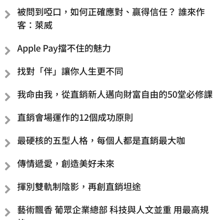
被問到啞口，如何正確應對、贏得信任？ 誰來作
客：萊威
Apple Pay擋不住的魅力
找對「伴」讓你人生更不同
我命由我，從直銷新人邁向財富自由的50堂必修課
直銷會場運作的12個成功原則
最硬核的五型人格，每個人都是直銷最大咖
傳情遞愛，創造美好未來
揮別雙軌制陰影，再創直銷坦途
藝術飄香 葡眾企業總部 科技與人文並重 用最高規