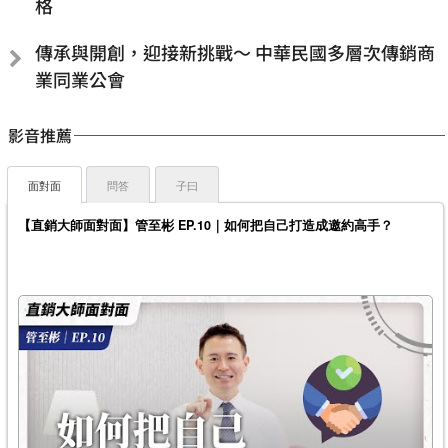
格
傳承與開創，迎接新挑戰～ 中華民國多層次傳銷商
業同業公會
影音推薦
面對面
問答
子曰
【直銷大師面對面】管至彬 EP.10｜如何把自己打造成邀約高手？