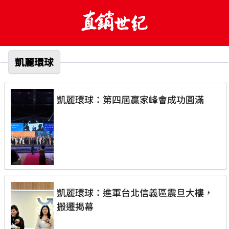
凱麗環球
凱麗環球：第四屆贏家峰會成功圓滿
凱麗環球：進軍台北信義區震旦大樓，
搬遷揭幕