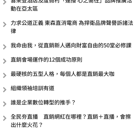
喜來登酒店及度假村「連接 心之嚮往」品牌推廣活
動在亞太區
力求公道正義 東森直消電商 為捍衛品牌聲譽訴諸法
律
我命由我，從直銷新人邁向財富自由的50堂必修課
直銷會場運作的12個成功原則
最硬核的五型人格，每個人都是直銷最大咖
組織領袖培訓有道
誰是企業數位轉型的推手？
全民夯直播 直銷網紅在哪裡？直銷＋直播，會擦
出什麼火花？