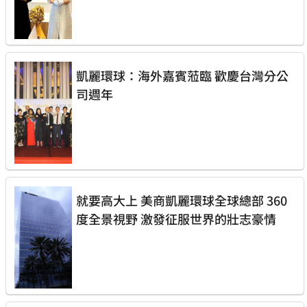
凱麗環球：海外嘉賓蒞臨 歡慶台灣分公
司週年
就要高大上 美商凱麗環球全球總部 360
度全景視野 激發征服世界的壯志豪情