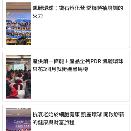
凱麗環球：鑽石孵化營 燃燒領袖培訓的
火力
產供銷一條龍＋產品全列PDR 凱麗環球
只花3個月就衝進黑馬榜
抗衰老始於細胞健康 凱麗環球 開啟嶄新
的健康與財富旅程