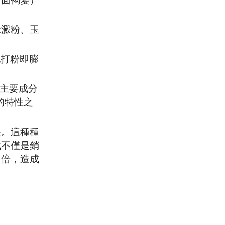
米澱粉、玉
泡打粉即膨
其主要成分
的特性之
長。這種種
式不僅是銷
加倍，造成