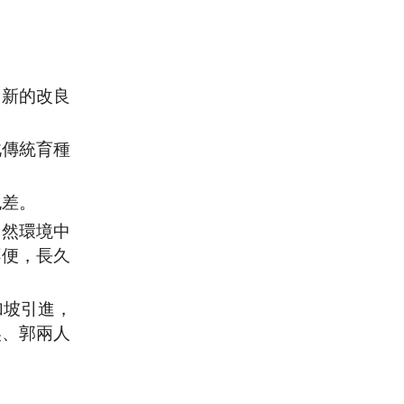
出新的改良
此傳統育種
也差。
自然環境中
不便，長久
加坡引進，
吳、郭兩人