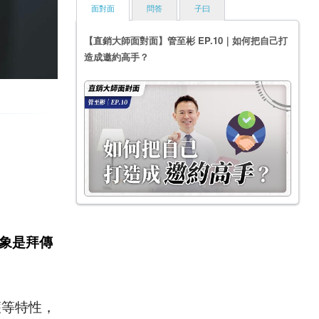
面對面
問答
子曰
【直銷大師面對面】管至彬 EP.10｜如何把自己打
造成邀約高手？
現象是拜傳
穫等特性，