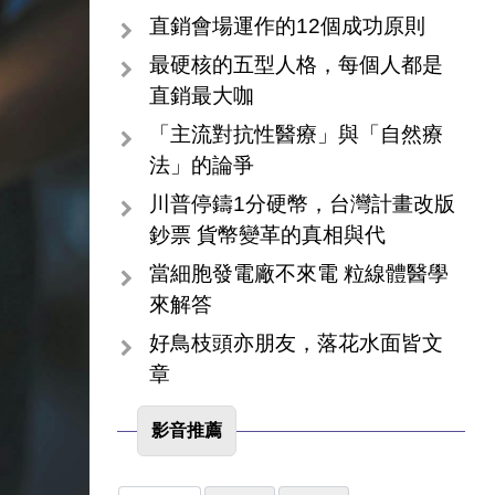
直銷會場運作的12個成功原則
最硬核的五型人格，每個人都是
直銷最大咖
「主流對抗性醫療」與「自然療
法」的論爭
川普停鑄1分硬幣，台灣計畫改版
鈔票 貨幣變革的真相與代
當細胞發電廠不來電 粒線體醫學
來解答
好鳥枝頭亦朋友，落花水面皆文
章
影音推薦