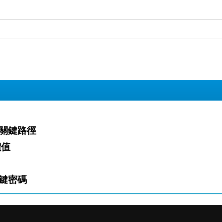
關鍵路徑
價值
鍵密碼