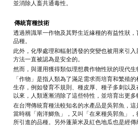
並消除人畜共通毒性。
傳統育種技術
透過辨識單一作物及其野生近緣種的有益性狀，
品種。
此外，化學處理和輻射誘發的突變也被用來引入
方法一直被認為是安全的。
然而，與運用獲得類似理想農作物性狀的現代生
「作物」是指人類為了滿足需求而培育和繁殖的
生存，例如發育不規則、種皮厚、種子多刺以及
以來，人類逐漸消除了這些特性，並培育出更多
在台灣傳統育種法較知名的水產品是吳郭魚，這是
當時稱「南洋鯽魚」，又叫「在來種吳郭魚」，
所引進的品種。另外蓬萊米及紅色地瓜也是經傳