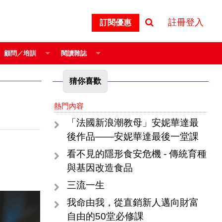
註冊登入
訂閱優惠
顧問／培訓
閱讀雜誌
猜你喜歡
熱門內容
「法國新浪潮教母」安妮華達最
後作品——安妮華達最後一堂課
看不見的隱形食安危機 - 傳統育種
與基因改造食品
三流一生
我命由我，從直銷新人邁向財富
自由的50堂必修課