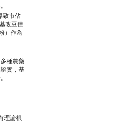
響。
導致市佔
非基改豆僅
豆粉）作為
合多種農藥
究證實，基
行。
有理論根