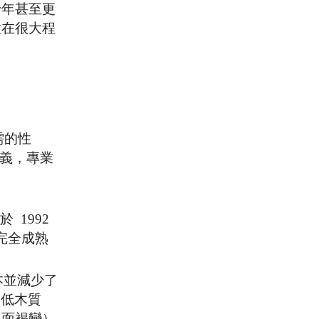
十年甚至更
性在很大程
需的性
同義，專業
 1992
完全成熟
。
本並減少了
（低木質
切面褐變）