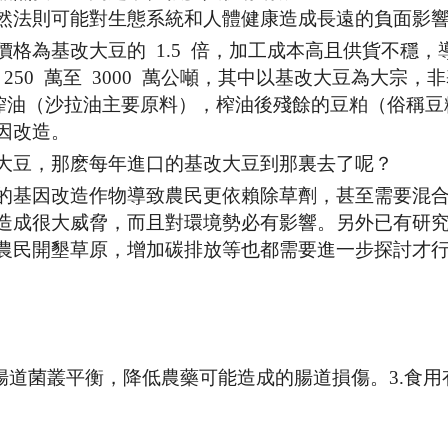
然法則可能對生態系統和人體健康造成長遠的負面影
格為基改大豆的 1.5 倍，加工成本高且供貨不穩，
50 萬至 3000 萬公噸，其中以基改大豆為大宗，
用來榨油（沙拉油主要原料），榨油後殘餘的豆粕（俗稱
因改造。
大豆，那麽每年進口的基改大豆到那裏去了呢？
的基因改造作物導致農民更依賴除草劑，甚至需要混
造成很大威脅，而且對環境勢必有影響。另外已有研
農民開墾草原，增加碳排放等也都需要進一步探討才
腸道菌叢平衡，降低農藥可能造成的腸道損傷。3.食用