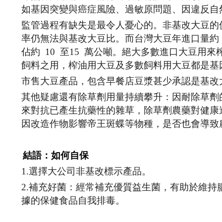
如基因突變與癌症風險、過敏原問題、因違反自
監管過程有缺失是最令人憂心的。非基改大豆的價
率仍無法與基改大豆比。而台灣大豆年進口量約 2
佔約 10 至15 萬公噸。絕大多數進口大豆
飼料之用，榨油用大豆及多數飼料用大豆都是基
市售大豆產品，包含早餐店豆漿甚少承認是基改
其他疑慮還有除草劑用量持續攀升：因耐除草劑
來對抗已產生抗藥性的雜草，除草劑農藥對健康
因改造作物影響帝王斑蝶等物種，是否也會導致
結語：如何自保
1.選擇大公司非基改標示產品。
2.補充好菌：經常補充優質益生菌，有助於維持
據的保健食品自我排毒。