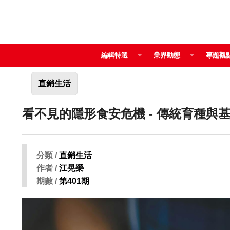
編輯特選
業界動態
專題觀
直銷生活
看不見的隱形食安危機 - 傳統育種與
分類 /
直銷生活
作者 /
江晃榮
期數 /
第401期