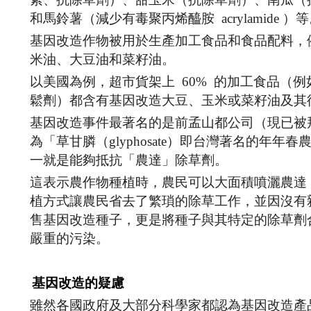
和馬鈴薯（減少有毒聚丙烯醯胺 acrylamide ）
基因改造作物被用於生產加工食品和食品配料，
米油、大豆油和菜籽油。
以美國為例，超市貨架上 60% 的加工食品（
鬆劑）都含有基因改造大豆、玉米或菜籽油及其
基因改造事件最著名的是前孟山都公司（現已被拜
為「草甘膦（glyphosate）即台灣著名的
一就是能夠抵抗「農達」除草劑。
這表示農作物種植時，農民可以大面積噴灑農達
植方式讓農民省去了繁瑣的除草工作，並因沒有
售基因改造種子，更是將種子與其特定的除草劑
嚴重的污染。
基因改造的疑慮
雖然各國政府及大部分科學家都認為基因改造產