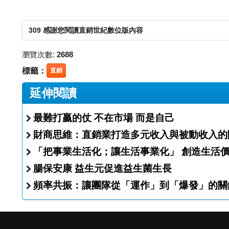
309 感謝您閱讀直銷世紀數位版內容
瀏覽次數:
2688
標籤：
直銷
延伸閱讀
最難打贏的仗 不在市場 而是自己
財商思維：直銷業打造多元收入與被動收入的
「把事業生活化；讓生活事業化」 創造生活
腸保安康 益生元促進益生菌生長
頻率共振：讓團隊從「運作」到「爆發」的關