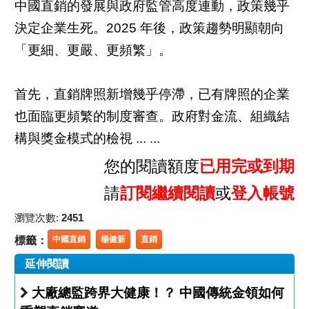
中國直銷的發展與政府監管高度連動，政策幾乎
決定企業生死。2025 年後，政策趨勢明顯朝向
「更細、更嚴、更頻繁」。
首先，直銷牌照新增幾乎停滯，已有牌照的企業
也面臨更頻繁的制度審查。政府對金流、組織結
構與獎金模式的檢視 ... ...
您的閱讀額度
已用完或到期
請
訂閱繼續閱讀
或
登入帳號
瀏覽次數:
2451
標籤：
中國直銷
楊健新
直銷
延伸閱讀
大廠總監跨界大健康！？ 中國傳統金領如何