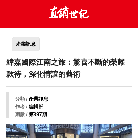
產業訊息
緯嘉國際江南之旅：驚喜不斷的榮耀
款待，深化情誼的藝術
分類 /
產業訊息
作者 /
編輯部
期數 /
第397期