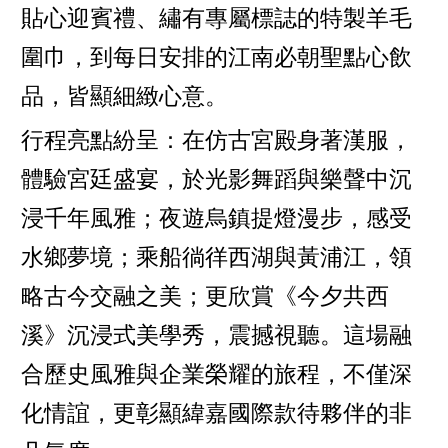
貼心迎賓禮、繡有專屬標誌的特製羊毛
圍巾，到每日安排的江南必朝聖點心飲
品，皆顯細緻心意。
行程亮點紛呈：在仿古宮殿身著漢服，
體驗宮廷盛宴，於光影舞蹈與樂聲中沉
浸千年風雅；夜遊烏鎮提燈漫步，感受
水鄉夢境；乘船徜徉西湖與黃浦江，領
略古今交融之美；更欣賞《今夕共西
溪》沉浸式美學秀，震撼視聽。這場融
合歷史風雅與企業榮耀的旅程，不僅深
化情誼，更彰顯緯嘉國際款待夥伴的非