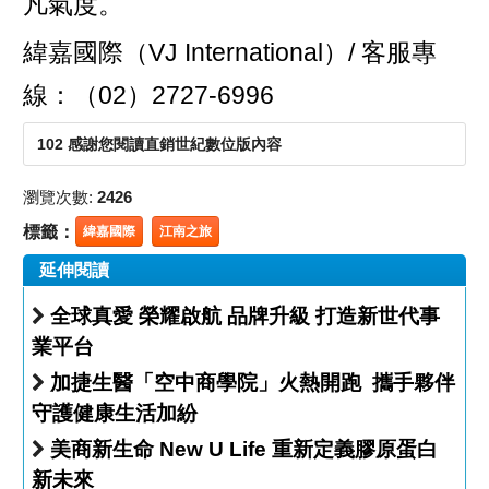
凡氣度。
緯嘉國際（VJ International）/ 客服專
線：（02）2727-6996
102 感謝您閱讀直銷世紀數位版內容
瀏覽次數:
2426
標籤：
緯嘉國際
江南之旅
延伸閱讀
全球真愛 榮耀啟航 品牌升級 打造新世代事
業平台
加捷生醫「空中商學院」火熱開跑 攜手夥伴
守護健康生活加紛
美商新生命 New U Life 重新定義膠原蛋白
新未來