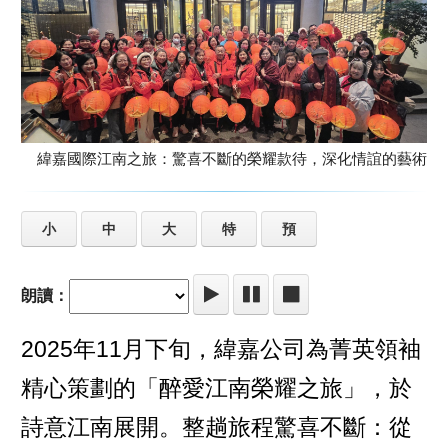
緯嘉國際江南之旅：驚喜不斷的榮耀款待，深化情誼的藝術
小
中
大
特
預
朗讀：
2025年11月下旬，緯嘉公司為菁英領袖
精心策劃的「醉愛江南榮耀之旅」，於
詩意江南展開。整趟旅程驚喜不斷：從