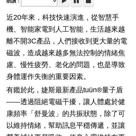
朗讀：
近20年來，科技快速演進，從智慧手
機、智能家電到人工智能，生活越來越
離不開3C產品，人們接收到更大量的電
磁波，造成越來越多無法控制的情緒焦
慮、慢性疲勞、老化的問題，也是導致
身體運作失衡的重要因素。
有鑑於此，婕斯最新產品tuün®量子盾
——透過阻絕電磁干擾，讓人體處於健
康頻率「舒曼波」的共振狀態，除了可
以維持情緒，幫助訊息平穩傳遞，並讓