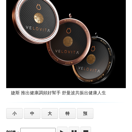
婕斯 推出健康調頻好幫手 舒曼波共振出健康人生
小
中
大
特
預