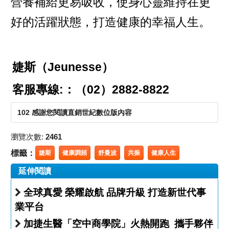
營養補給更易吸收，使身心靈維持在更
好的活躍狀態，打造健康的幸福人生。
婕斯（Jeunesse）
客服專線:：（02）2882-8822
102 感謝您閱讀直銷世紀數位版內容
瀏覽次數:
2461
標籤：
婕斯
健康調頻
舒曼波
共振
健康人生
延伸閱讀
全球真愛 榮耀啟航 品牌升級 打造新世代事
業平台
加捷生醫「空中商學院」火熱開跑 攜手夥伴