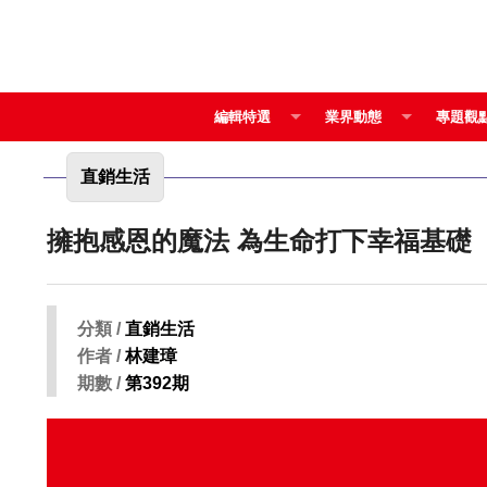
編輯特選
業界動態
專題觀
直銷生活
擁抱感恩的魔法 為生命打下幸福基礎
分類 /
直銷生活
作者 /
林建璋
期數 /
第392期