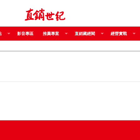
點
影音專區
推薦專案
直銷藏經閣
經營實戰