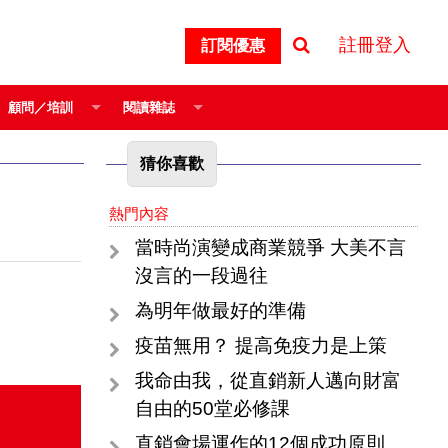
註冊登入
訂閱優惠
顧問／培訓
閱讀雜誌
猜你喜歡
熱門內容
當時尚演變成商業競爭 大美不言
沒言的一段過往
為明年做最好的準備
疫苗無用？ 提高免疫力是上策
我命由我，從直銷新人邁向財富
自由的50堂必修課
直銷會場運作的12個成功原則