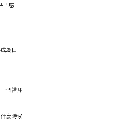
如果『感
心成為日
少一個禮拜
從什麼時候