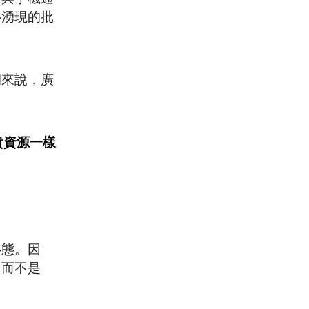
心湧現的批
例來說，廣
貴資源一樣
心態。因
，而不是