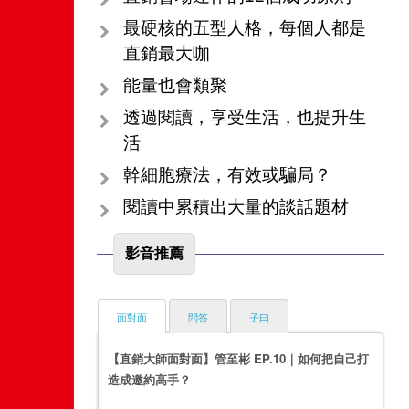
最硬核的五型人格，每個人都是
直銷最大咖
能量也會類聚
透過閱讀，享受生活，也提升生
活
幹細胞療法，有效或騙局？
閱讀中累積出大量的談話題材
影音推薦
面對面
問答
子曰
【直銷大師面對面】管至彬 EP.10｜如何把自己打
造成邀約高手？