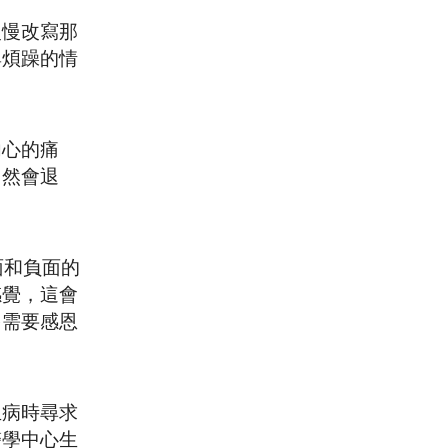
慢慢改寫那
與煩躁的情
內心的痛
自然會退
面和負面的
感覺，這會
多需要感恩
生病時尋求
醫學中心生