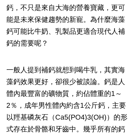
鈣，不只是來自大海的營養寶藏，更可
能是未來保健趨勢的新寵。為什麼海藻
鈣可能比牛奶、乳製品更適合現代人補
鈣的需要呢？
一般人提到補鈣就想到喝牛乳，其實海
藻鈣效果更好，卻很少被談論。鈣是人
體內最豐富的礦物質，約佔體重的1～
2％，成年男性體內約含1公斤鈣，主要
以羥基磷灰石（Ca5(PO4)3(OH)）的形
式存在於骨骼和牙齒中。幾乎所有的鈣