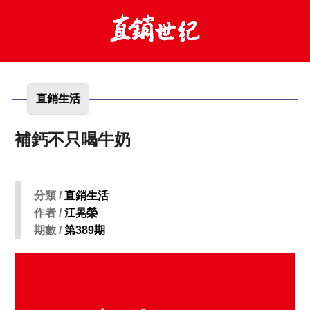
直銷生活
補鈣不只喝牛奶
分類 /
直銷生活
作者 /
江晃榮
期數 /
第389期