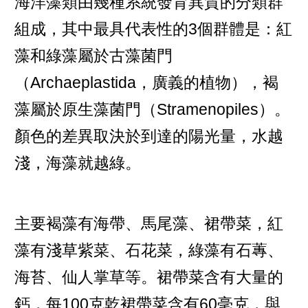
海洋藻類由幾種系統發育異質的分類群
組成，其中最具代表性的3個群體是：紅
藻和綠藻屬於古藻菌門
（Archaeplastida，廣義的植物），褐
藻屬於原生藻菌門（Stramenopiles）。
顏色的差異取決於到達的陽光量，水越
淺，海藻就越綠。
主要褐藻有海帶、馬尾藻、裙帶菜，紅
藻有淺草紫菜、石花菜，綠藻有石蓴、
海苔、仙人掌草等。裙帶菜含有大量的
鈣，每100克乾裙帶菜含有60毫克，與