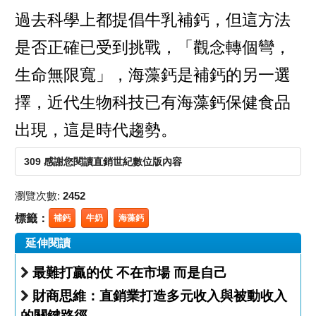
過去科學上都提倡牛乳補鈣，但這方法
是否正確已受到挑戰，「觀念轉個彎，
生命無限寬」，海藻鈣是補鈣的另一選
擇，近代生物科技已有海藻鈣保健食品
出現，這是時代趨勢。
309 感謝您閱讀直銷世紀數位版內容
瀏覽次數:
2452
標籤：
補鈣
牛奶
海藻鈣
延伸閱讀
最難打贏的仗 不在市場 而是自己
財商思維：直銷業打造多元收入與被動收入
的關鍵路徑