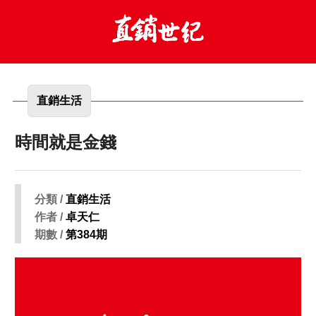
直銷生活
時間就是金錢
分類 /
直銷生活
作者 /
卓天仁
期數 /
第384期