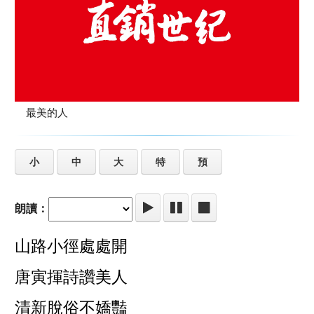
最美的人
小
中
大
特
預
朗讀：
山路小徑處處開
唐寅揮詩讚美人
清新脫俗不嬌豔