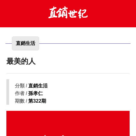
直銷生活
最美的人
分類 /
直銷生活
作者 /
孫孝仁
期數 /
第322期