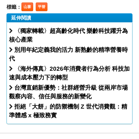
標籤：
山寨
平替
延伸閱讀
〈獨家轉載〉超高齡化時代 樂齡科技躍升為
核心產業
別用年紀定義我的活力 新熟齡的精準營養時
代
〈海外傳真〉2026年消費者行為分析 科技加
速與成本壓力下的轉型
台灣直銷新優勢：社群經營升級 從兩岸市場
觀察內容、信任與服務的新變化
拒絕「大餅」的防禦機制 Z 世代消費觀：精
準體感 x 極致務實