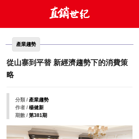
產業趨勢
從山寨到平替 新經濟趨勢下的消費策
略
分類 /
產業趨勢
作者 /
楊健新
期數 /
第381期