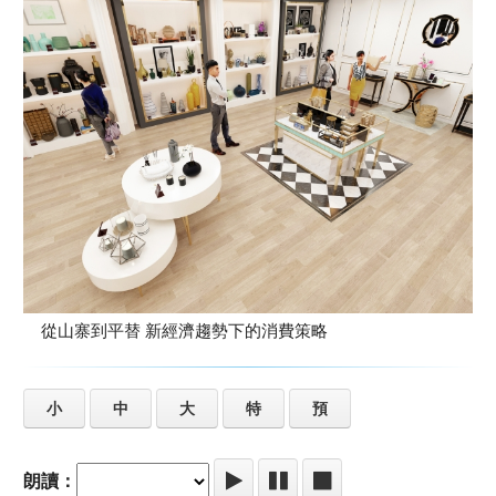
從山寨到平替 新經濟趨勢下的消費策略
小
中
大
特
預
朗讀：