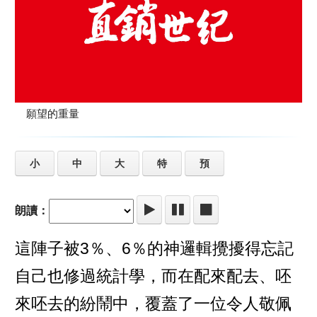
願望的重量
小
中
大
特
預
朗讀：
這陣子被3％、6％的神邏輯攪擾得忘記
自己也修過統計學，而在配來配去、呸
來呸去的紛鬧中，覆蓋了一位令人敬佩