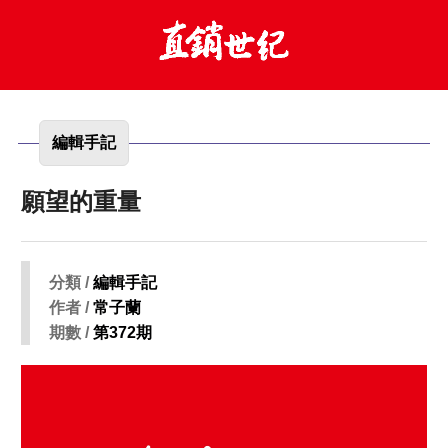
編輯手記
願望的重量
分類 /
編輯手記
作者 /
常子蘭
期數 /
第372期