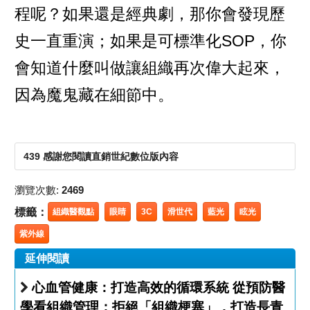
程呢？如果還是經典劇，那你會發現歷
史一直重演；如果是可標準化SOP，你
會知道什麼叫做讓組織再次偉大起來，
因為魔鬼藏在細節中。
439 感謝您閱讀直銷世紀數位版內容
瀏覽次數:
2469
標籤：
組織醫觀點
眼睛
3C
滑世代
藍光
眩光
紫外線
延伸閱讀
心血管健康：打造高效的循環系統 從預防醫
學看組織管理；拒絕「組織梗塞」，打造長青