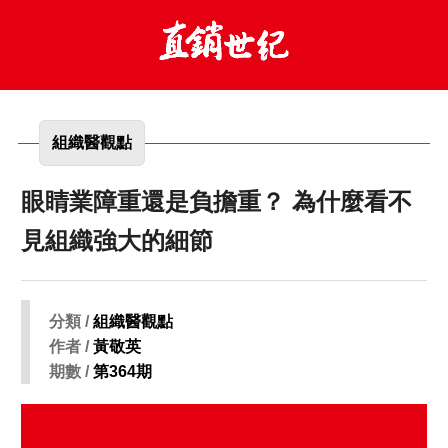
組織醫觀點
眼睛業障重還是負擔重？ 為什麼看不
見組織強大的細節
分類 /
組織醫觀點
作者 /
黃敬英
期數 /
第364期