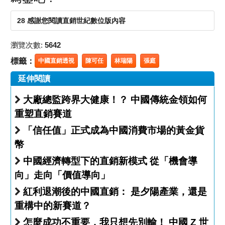
28 感謝您閱讀直銷世紀數位版內容
瀏覽次數:
5642
標籤：
中國直銷透視
陳可任
林瑞陽
張庭
延伸閱讀
大廠總監跨界大健康！？ 中國傳統金領如何
重塑直銷賽道
「信任值」正式成為中國消費市場的黃金貨
幣
中國經濟轉型下的直銷新模式 從「機會導
向」走向「價值導向」
紅利退潮後的中國直銷： 是夕陽產業，還是
重構中的新賽道？
怎麼成功不重要，我只想先別輸！ 中國 Z 世