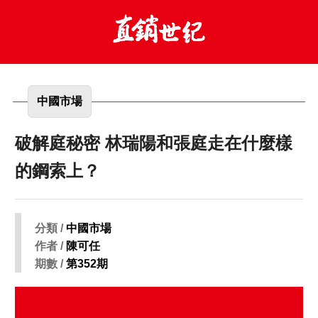
中國市場
破解庭秘密 林瑞陽和張庭走在什麼樣
的鋼索上？
分類 /
中國市場
作者 /
陳可任
期數 /
第352期