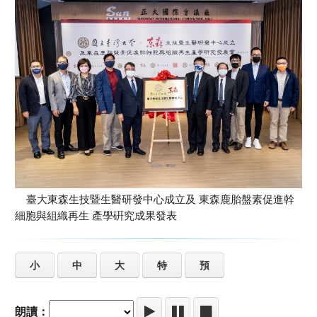
臺大東森生技暨生醫研發中心成立及 東森鹿胎盤素促進幹
細胞與組織再生 產學硏究成果發表
小
中
大
特
預
朗讀：