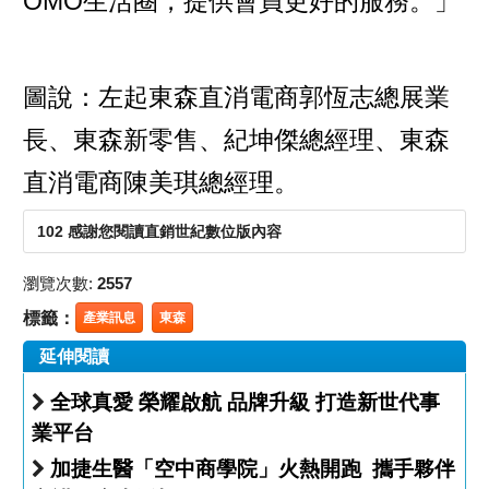
OMO生活圈，提供會員更好的服務。」
圖說：左起東森直消電商郭恆志總展業
長、東森新零售、紀坤傑總經理、東森
直消電商陳美琪總經理。
102 感謝您閱讀直銷世紀數位版內容
瀏覽次數:
2557
標籤：
產業訊息
東森
延伸閱讀
全球真愛 榮耀啟航 品牌升級 打造新世代事
業平台
加捷生醫「空中商學院」火熱開跑 攜手夥伴