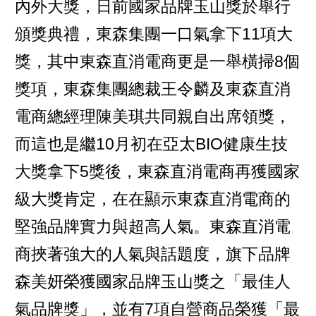
內外大獎，日前國家品牌玉山獎於舉行
頒獎典禮，東森集團一口氣拿下11項大
獎，其中東森直消電商更是一舉橫掃8個
獎項，東森集團總裁王令麟及東森直消
電商總經理陳美琪共同親自出席領獎，
而這也是繼10月初在亞太BIO健康生技
大獎拿下5獎後，東森直消電商再獲國家
級大獎肯定，在在顯示東森直消電商的
堅強品牌實力與超高人氣。東森直消電
商挾著強大的人氣與話題度，旗下品牌
森美妍榮獲國家品牌玉山獎之「最佳人
氣品牌獎」，並有7項自營商品榮獲「最