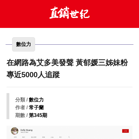
數位力
在網路為艾多美發聲 黃郁媛三姊妹粉
專近5000人追蹤
分類 /
數位力
作者 /
常子蘭
期數 /
第345期