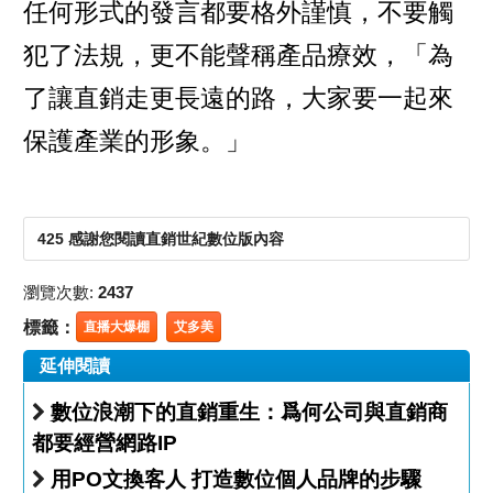
任何形式的發言都要格外謹慎，不要觸
犯了法規，更不能聲稱產品療效，「為
了讓直銷走更長遠的路，大家要一起來
保護產業的形象。」
425 感謝您閱讀直銷世紀數位版內容
瀏覽次數:
2437
標籤：
直播大爆棚
艾多美
延伸閱讀
數位浪潮下的直銷重生：爲何公司與直銷商
都要經營網路IP
用PO文換客人 打造數位個人品牌的步驟