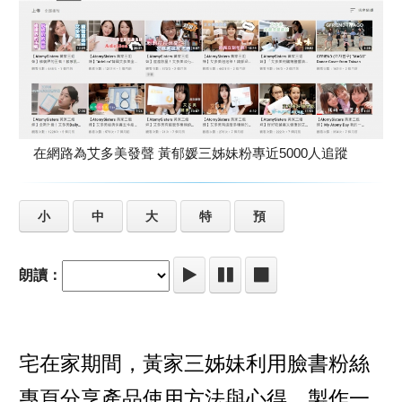
在網路為艾多美發聲 黃郁媛三姊妹粉專近5000人追蹤
小
中
大
特
預
朗讀：
宅在家期間，黃家三姊妹利用臉書粉絲
專頁分享產品使用方法與心得，製作一