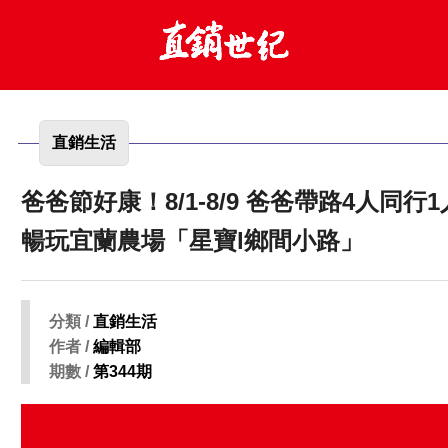
直銷生活
爸爸節好康！8/1-8/9 爸爸帶路4人同行
暢玩宜蘭農場「星寶l鄉間小路」
分類 /
直銷生活
作者 /
編輯部
期數 /
第344期