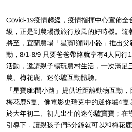
Covid-19疫情趨緩，疫情指揮中心宣佈全
級，正是到農場微旅行放風的好時機。隨
將至，宜蘭農場「星寶l鄉間小路」推出父
動，8/1-8/9 只要爸爸帶路就享有4人同行
活動，邀請親子暢玩農村生活，一次滿足
農、梅花鹿、迷你驢互動體驗。
「星寶l鄉間小路」提供近距離動物互動，
梅花鹿5隻、像電影史瑞克中的迷你驢4隻
於大年初二、初九出生的迷你驢寶寶；在
引導下，讓親孩子們5分鐘就可以和梅花