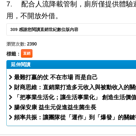
7. 配合人流降載管制，廁所僅提供體驗
用，不開放外借。
309 感謝您閱讀直銷世紀數位版內容
瀏覽次數:
2390
標籤：
直銷
延伸閱讀
最難打贏的仗 不在市場 而是自己
財商思維：直銷業打造多元收入與被動收入的關
「把事業生活化；讓生活事業化」 創造生活價
腸保安康 益生元促進益生菌生長
頻率共振：讓團隊從「運作」到「爆發」的關鍵