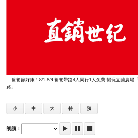
爸爸節好康！8/1-8/9 爸爸帶路4人同行1人免費 暢玩宜蘭農場
路」
小
中
大
特
預
朗讀：