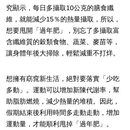
究顯示，每日多攝取10公克的膳食纖
維，就能減少15％的熱量攝取，所以，
想要甩開「過年肥」，別忘了多攝取富
含纖維質的穀類食物、蔬菜、麥苗等，
讓身體年後大掃除，輕鬆減重不打烊。
想擁有窈窕新生活，絕對要落實「少吃
多動」。運動可以增加新陳代謝率，幫
助脂肪燃燒，減少熱量的堆積。因此，
假期結束後利用時間多走動走動，增加
運動量，才能順利甩掉「過年肥」。