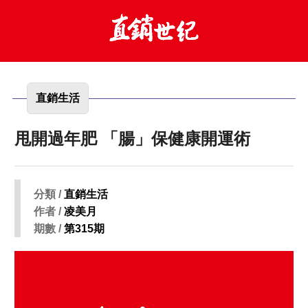
直銷生活
甩開過年肥 「腸」保健康開運術
分類 /
直銷生活
作者 /
凌美月
期數 /
第315期