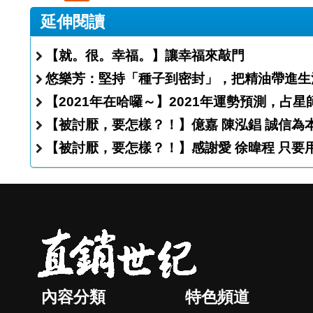
延伸閱讀
【就。很。幸福。】讓幸福來敲門
悠樂芳：堅持「種子到密封」，把精油帶進生
【2021年在哈囉～】2021年運勢預測，占
【被討厭，要怎樣
【被討厭，要
內容分類
特色頻道