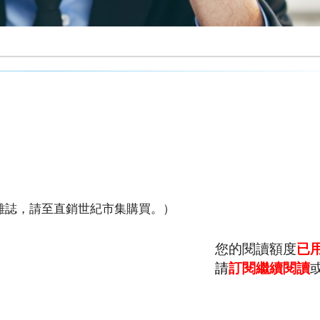
本雜誌，請至直銷世紀市集購買。）
您的閱讀額度
已
請
訂閱繼續閱讀