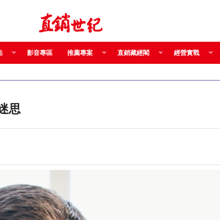
點
影音專區
推薦專案
直銷藏經閣
經營實戰
迷思