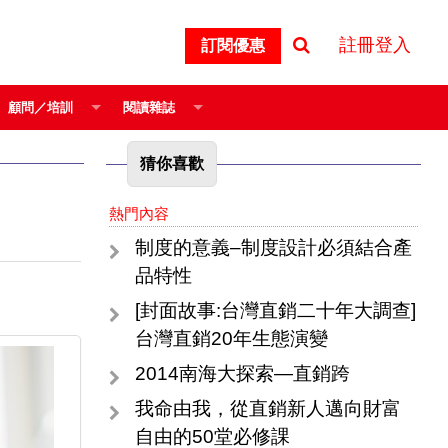
註冊登入
訂閱優惠
顧問／培訓
閱讀雜誌
猜你喜歡
熱門內容
制度的意義–制度設計必須結合產
品特性
[封面故事:台灣直銷二十年大調查]
台灣直銷20年生態演變
2014南海大探索—直銷跨
我命由我，從直銷新人邁向財富
自由的50堂必修課