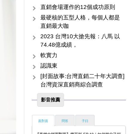
直銷會場運作的12個成功原則
最硬核的五型人格，每個人都是
直銷最大咖
2023 台灣10大搶先報：八馬 以
74.48億成績，
軟實力
認識東
[封面故事:台灣直銷二十年大調查]
台灣資深直銷商綜合調查
影音推薦
面對面
問答
子曰