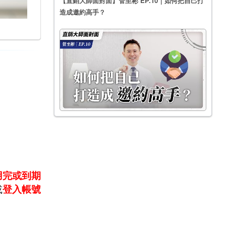
【直銷大師面對面】管至彬 EP.10｜如何把自己打
造成邀約高手？
用完或到期
或
登入帳號