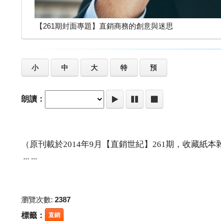
【261期封面專題】直銷商務的創意與迷思
小
中
大
特
預
朗讀：
（原刊載於2014年9月【直銷世紀】261期，收藏紙
... ...
瀏覽次數:
2387
標籤：
直銷