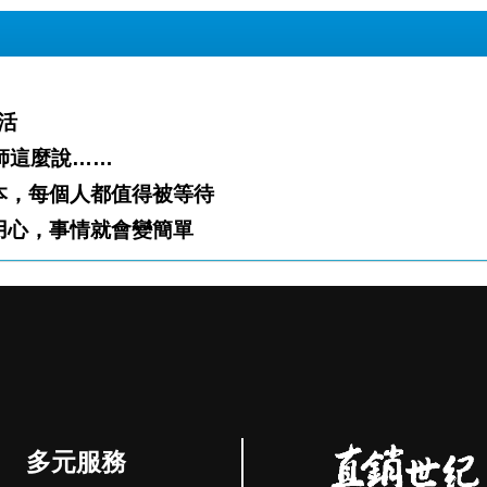
活
星師這麼說……
？！】億嘉 陳泓錩 誠信為本，每個人都值得被等待
怎樣？！】感謝愛 徐暐程 只要用心，事情就會變簡單
多元服務