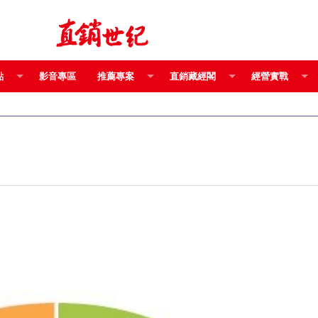
點
影音專區
推薦專案
直銷藏經閣
經營實戰