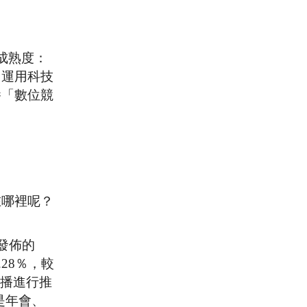
成熟度：
，運用科技
養「數位競
在哪裡呢？
發佈的
28％，較
直播進行推
是年會、