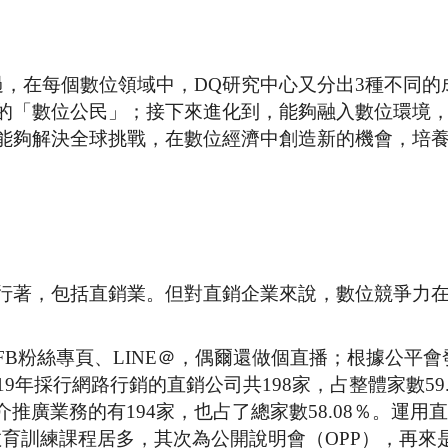
過，在每個數位領域中，DQ研究中心又分出3種不同的
的「數位公民」；接下來進化到，能夠融入數位環境
能夠解決全球挑戰，在數位經濟中創造新的機會，培
行著，包括直銷業。但對直銷企業來說，數位競爭力
B粉絲專頁、LINE＠，偶爾還做個直播；根據公平會
9年採行網路行銷的直銷公司共198家，占整體家數59.
媒介推廣業務的有194家，也占了總家數58.08％。運用
以教育訓練課程居多，其次為公開說明會（OPP），再來