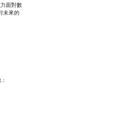
能力面對數
對未來的
統；