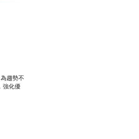
？
因為趨勢不
，強化優