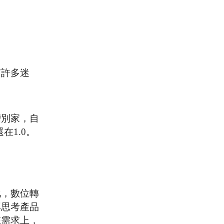
。
有許多迷
槽別家，自
1.0。
化，數位轉
再思考產品
在需求上，