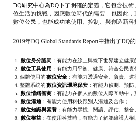
DQ研究中心為DQ下了明確的定義
，它包含技術
位生活的挑戰，因應數位時代的需要。也因此，
數位公民，也能成功地使用、控制、與創造新科
2019年DQ Global Standards Report中指
數位身分認同
：有能力在線上與線下世界建立健康
數位工具使用
：有能力用平衡、健康、符合公民責
個體使用的
數位安全
：有能力透過安全、負責、道
整體系統的
數位資訊環境保安
：有能力偵測、預防
數位情緒智商
：有能力在個人的數位人際互動中，
數位溝通
：有能力使用科技跟別人溝通及合作；
數位知識與素養
：有能力尋找、閱讀、評估、整合
數位權益
：在使用科技時，有能力了解並維護人權