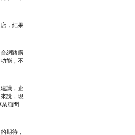
開店，結果
整合網路購
階功能，不
明建議，企
雨來說，現
專業顧問
誤的期待，