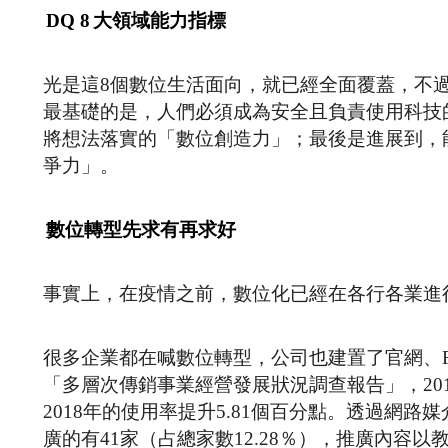
DQ 8
大領域能力指標
光是這8個數位生活面向，就已經全面覆蓋，不
最基礎的是，人們必須成為安全且負責使用科技
將想法落實的「數位創造力」；最後是進展到，
爭力」。
數位轉型先求有再求好
事實上，在疫情之前，數位化已經在各行各業進
很多企業都在喊數位轉型，公司也建置了官網、F
「多層次傳銷事業經營發展狀況調查報告」，201
2018年的使用率提升5.81個百分點。透過網路
廣的有41家（占總家數12.28％），推廣內容