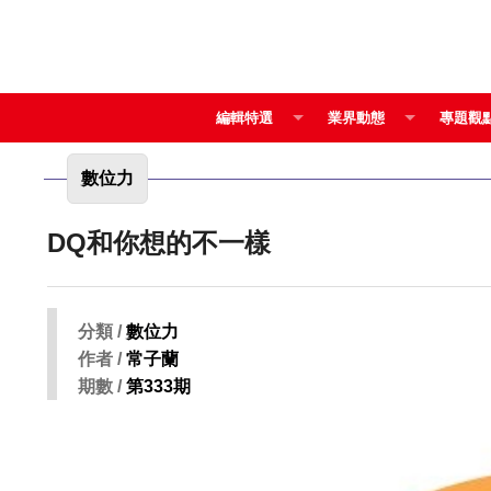
編輯特選
業界動態
專題觀
數位力
DQ和你想的不一樣
分類 /
數位力
作者 /
常子蘭
期數 /
第333期