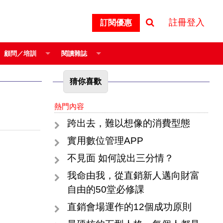
註冊登入
訂閱優惠
顧問／培訓
閱讀雜誌
猜你喜歡
熱門內容
跨出去，難以想像的消費型態
實用數位管理APP
不見面 如何說出三分情？
我命由我，從直銷新人邁向財富
自由的50堂必修課
直銷會場運作的12個成功原則