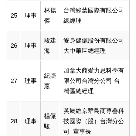
林揚
台灣綠葉國際有限公司
25
理事
傑
總經理
段建
愛身健儷股份有限公司
26
理事
海
大中華區總經理
加拿大商愛力思科學有
紀棨
27
理事
限公司台灣分公司 台
薰
灣區總經理
英屬維京群島商尊譽科
楊儼
28
理事
技國際（股）台灣分公
駿
司 董事長