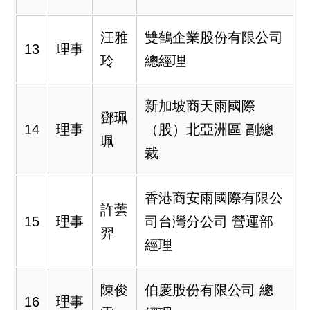
汪雅
雙鶴企業股份有限公司
13
理事
玲
總經理
新加坡商天雨國際
鄧珮
14
理事
（股）北亞洲區 副總
珮
裁
香港商安雨國際有限公
許蕓
15
理事
司台灣分公司 營運部
羿
經理
陳俊
伯慶股份有限公司 總
16
理事