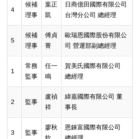
候補
葉正
日商億田國際有限公司
4
理事
凱
台灣分公司 總經理
候補
傅貞
歐瑞恩國際股份有限公
5
理事
菁
司 營運部副總經理
常務
任一
賀美氏國際有限公司
1
監事
鳴
總經理
盧禎
緯嘉國際有限公司 董
2
監事
祥
事長
廖秋
恩錸富國際有限公司
3
監事
欽
總經理