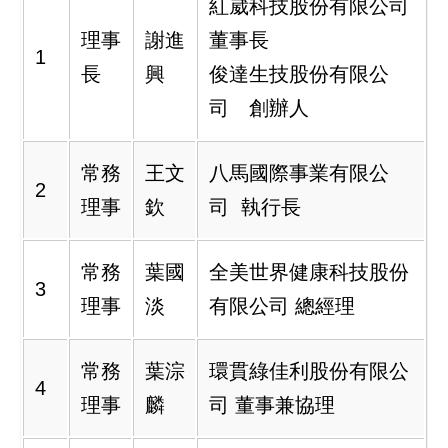
紅崴科技股份有限公司
理事
謝進
董事長
1
長
興
俊達生技股份有限公
司 創辦人
常務
王文
八馬國際事業有限公
2
理事
欽
司 執行長
常務
葉國
全美世界健康科技股份
3
理事
淡
有限公司 總經理
常務
葉淙
環貫綠佳利股份有限公
4
理事
麟
司 董事兼協理