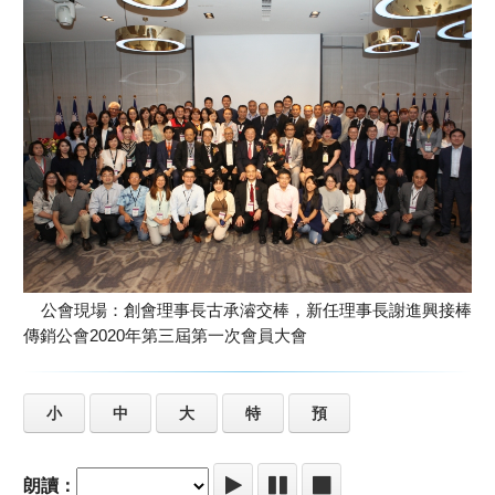
公會現場：創會理事長古承濬交棒，新任理事長謝進興接棒
傳銷公會2020年第三屆第一次會員大會
小
中
大
特
預
朗讀：