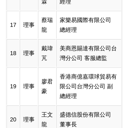
霖
經理
蔡瑞
家樂易國際有限公司
17
理事
龍
總經理
戴瑋
美商恩賜達有限公司台
18
理事
芃
灣分公司 客服總監
香港商億嘉環球貿易有
廖君
19
理事
限公司台灣分公司 副
豪
總經理
王文
盛德信股份有限公司
20
理事
龍
董事長