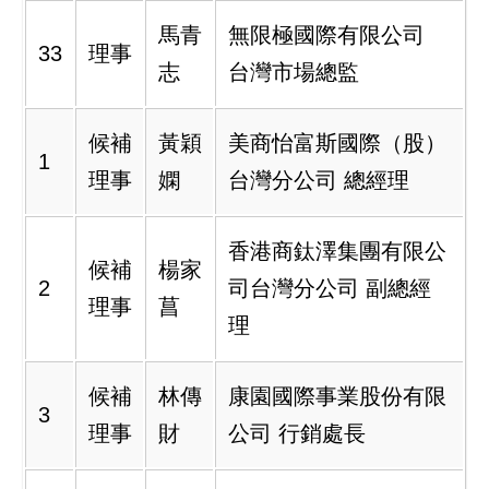
馬青
無限極國際有限公司
33
理事
志
台灣市場總監
候補
黃穎
美商怡富斯國際（股）
1
理事
嫻
台灣分公司 總經理
香港商鈦澤集團有限公
候補
楊家
2
司台灣分公司 副總經
理事
菖
理
候補
林傳
康園國際事業股份有限
3
理事
財
公司 行銷處長