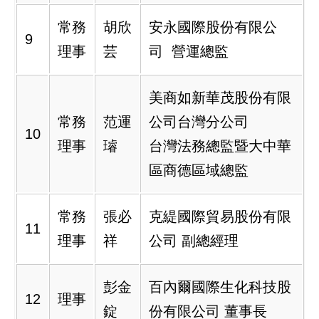
常務
胡欣
安永國際股份有限公
9
理事
芸
司 營運總監
美商如新華茂股份有限
常務
范運
公司台灣分公司
10
理事
璿
台灣法務總監暨大中華
區商德區域總監
常務
張必
克緹國際貿易股份有限
11
理事
祥
公司 副總經理
彭金
百內爾國際生化科技股
12
理事
錠
份有限公司 董事長