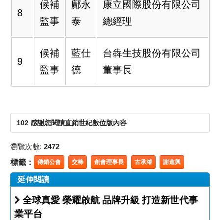
候補
鄺永
康立國際股份有限公司
8
監事
泰
總經理
候補
藍仕
台犇生技股份有限公司
9
監事
德
董事長
102 感謝您閱讀直銷世紀數位版內容
瀏覽次數:
2472
標籤：
傳銷公會
交棒
創會理事長
古承濬
謝進興
延伸閱讀
全球真愛 榮耀啟航 品牌升級 打造新世代事
業平台