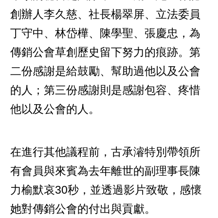
創辦人李久慈、社長楊翠屏、立法委員
丁守中、林岱樺、陳學聖、張慶忠，為
傳銷公會草創歷史留下努力的痕跡。第
二份感謝是給鼓勵、幫助過他以及公會
的人；第三份感謝則是感謝包容、疼惜
他以及公會的人。
在進行其他議程前，古承濬特別帶領所
有會員與來賓為去年離世的副理事長陳
力榆默哀30秒，並透過影片致敬，感懷
她對傳銷公會的付出與貢獻。