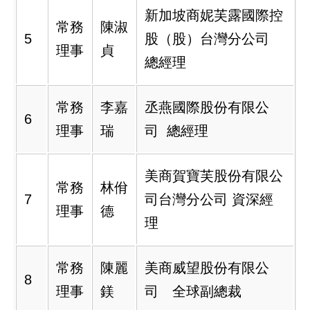
新加坡商妮芙露國際控
常務
陳淑
5
股（股）台灣分公司
理事
貞
總經理
常務
李嘉
丞燕國際股份有限公
6
理事
瑞
司 總經理
美商賀寶芙股份有限公
常務
林佾
7
司台灣分公司 資深經
理事
德
理
常務
陳麗
美商威望股份有限公
8
理事
鎂
司 全球副總裁