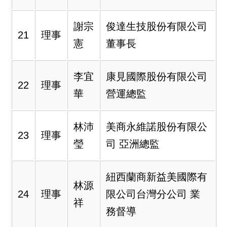
謝宗
俊達生技股份有限公司
21
理事
憲
董事長
李宜
康見國際股份有限公司
22
理事
華
營運總監
林沛
美商永維諾股份有限公
23
理事
瑩
司 亞洲總監
紐西蘭商新益美國際有
林源
24
理事
限公司台灣分公司 業
祥
務督導