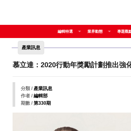
編輯特選
業界動態
專題觀
產業訊息
慕立達：2020行動年獎勵計劃推出強
分類 /
產業訊息
作者 /
編輯部
期數 /
第330期