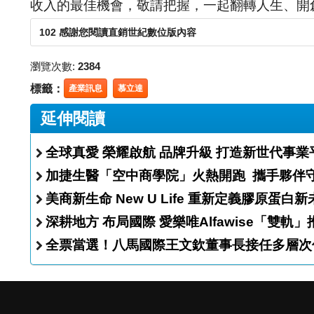
收入的最佳機會，敬請把握，一起翻轉人生、開
102 感謝您閱讀直銷世紀數位版內容
瀏覽次數:
2384
標籤：
產業訊息
慕立達
延伸閱讀
全球真愛 榮耀啟航 品牌升級 打造新世代事
加捷生醫「空中商學院
美商新生命 New U Life 重新定義膠原蛋
深耕地方 布局國際 愛樂唯Alfawise
全票當選！八馬國際王文欽董事長接任多層次