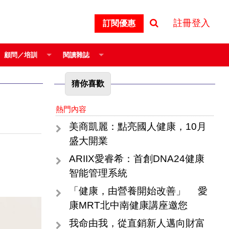
註冊登入
訂閱優惠
顧問／培訓
閱讀雜誌
猜你喜歡
熱門內容
美商凱麗：點亮國人健康，10月
盛大開業
ARIIX愛睿希：首創DNA24健康
智能管理系統
「健康，由營養開始改善」 愛
康MRT北中南健康講座邀您
我命由我，從直銷新人邁向財富