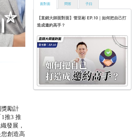
面對面
問答
子曰
【直銷大師面對面】管至彬 EP.10｜如何把自己打
造成邀約高手？
列獎勵計
推3 推
組織發展，
是您創造高