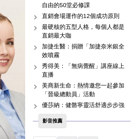
自由的50堂必修課
直銷會場運作的12個成功原則
最硬核的五型人格，每個人都是
直銷最大咖
加捷生醫：捐贈「加捷奈米銀全
效噴霧
秀得美：「無病覺醒」講座線上
直播
美商新生命：熱情邀您一起參加
「晉級總動員」活動
優莎納：健骼寧靈活舒適步步強
影音推薦