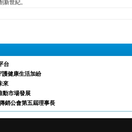
創新世紀。
業平台
」火熱開跑 攜手夥伴守護健康生活加紛
白新未來
「雙軌」推動市場發展
傳銷公會第五屆理事長