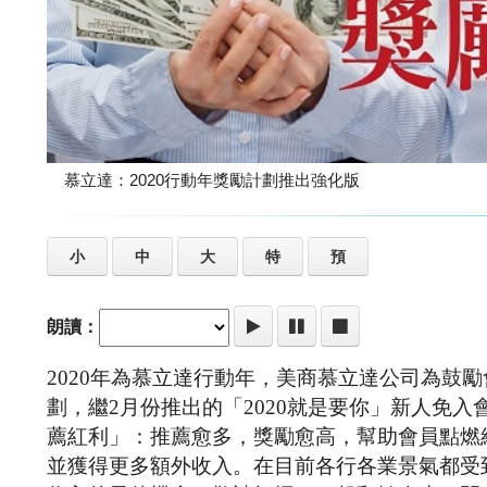
慕立達：2020行動年獎勵計劃推出強化版
小
中
大
特
預
朗讀：
2020年為慕立達行動年，美商慕立達公司為鼓
劃，繼2月份推出的「2020就是要你」新人免入
薦紅利」：推薦愈多，獎勵愈高，幫助會員點燃
並獲得更多額外收入。在目前各行各業景氣都受到