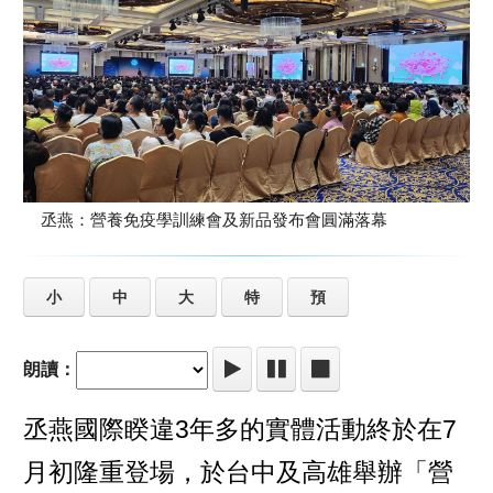
丞燕：營養免疫學訓練會及新品發布會圓滿落幕
小
中
大
特
預
朗讀：
丞燕國際睽違3年多的實體活動終於在7
月初隆重登場，於台中及高雄舉辦「營