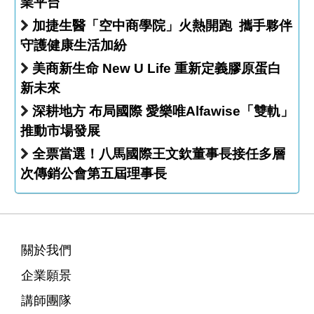
業平台
加捷生醫「空中商學院」火熱開跑 攜手夥伴
守護健康生活加紛
美商新生命 New U Life 重新定義膠原蛋白
新未來
深耕地方 布局國際 愛樂唯Alfawise「雙軌」
推動市場發展
全票當選！八馬國際王文欽董事長接任多層
次傳銷公會第五屆理事長
關於我們
企業願景
講師團隊