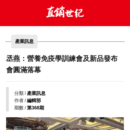
產業訊息
丞燕：營養免疫學訓練會及新品發布
會圓滿落幕
分類 /
產業訊息
作者 /
編輯部
期數 /
第368期