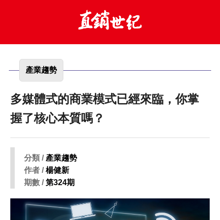
產業趨勢
多媒體式的商業模式已經來臨，你掌
握了核心本質嗎？
分類 /
產業趨勢
作者 /
楊健新
期數 /
第324期