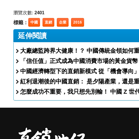
瀏覽次數:
2401
標籤：
中國
直銷
企業
2016
延伸閱讀
大廠總監跨界大健康！？ 中國傳統
「信任值」正式成為中國消費市場的黃金貨幣
中國經濟轉型下的直銷新模式
紅利退潮後的中國直銷： 是夕陽
怎麼成功不重要，我