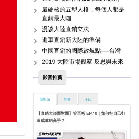
最硬核的五型人格，每個人都是
直銷最大咖
漫談大陸直銷立法
進軍直銷新大陸的準備
中國直銷的國際啟航點──台灣
2019 大陸市場觀察 反思與未來
影音推薦
面對面
問答
子曰
【直銷大師面對面】管至彬 EP.10｜如何把自己打
造成邀約高手？