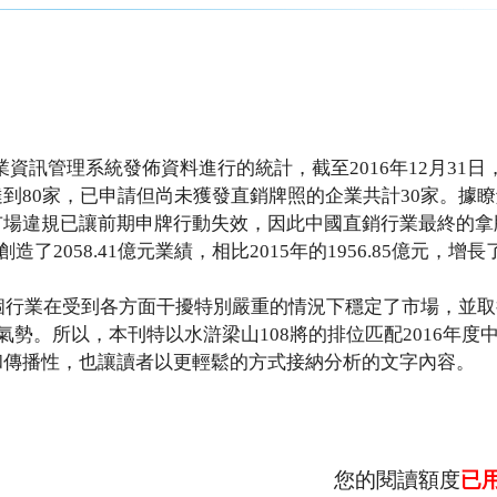
資訊管理系統發佈資料進行的統計，截至2016年12月31日
到80家，已申請但尚未獲發直銷牌照的企業共計30家。據
市場違規已讓前期申牌行動失效，因此中國直銷行業最終的拿
2058.41億元業績，相比2015年的1956.85億元，增長了
整個行業在受到各方面干擾特別嚴重的情況下穩定了市場，並
氣勢。所以，本刊特以水滸梁山108將的排位匹配2016年度
和傳播性，也讓讀者以更輕鬆的方式接納分析的文字內容。
您的閱讀額度
已