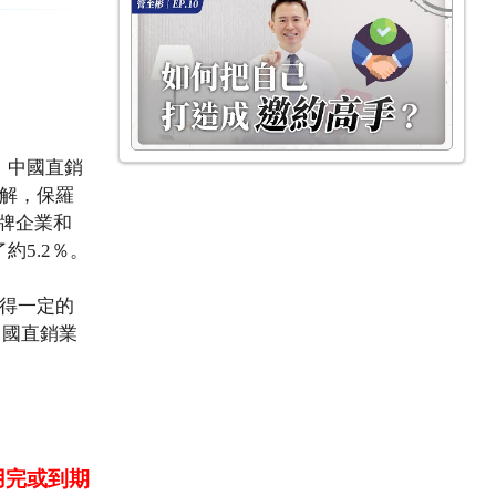
，中國直銷
瞭解，保羅
牌企業和
約5.2％。
取得一定的
中國直銷業
用完或到期