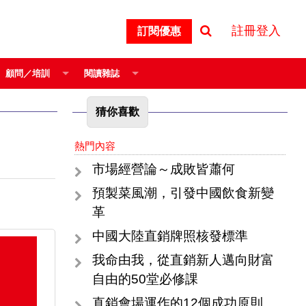
註冊登入
訂閱優惠
顧問／培訓
閱讀雜誌
猜你喜歡
熱門內容
市場經營論～成敗皆蕭何
預製菜風潮，引發中國飲食新變
革
中國大陸直銷牌照核發標準
我命由我，從直銷新人邁向財富
自由的50堂必修課
直銷會場運作的12個成功原則