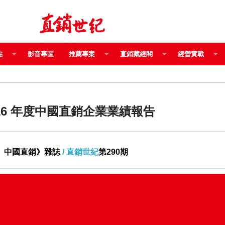
點
影音專區
推薦專案
直銷藏經閣
經營實戰
上聚英雄，直銷業內展豪情 2016 年度中國直銷企業業績報告
、中國直銷》雜誌
/ 直銷世紀
第290期