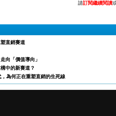
請
訂閱繼續閱讀
金領如何重塑直銷賽道
 從「機會導向」走向「價值導向」
產業，還是重構中的新賽道？
只想先別輸！ 中國 Z 世代，為何正在重塑直銷的生死線