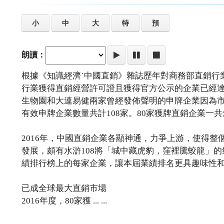
小
中
大
特
預
朗讀：
根據《知識經濟˙中國直銷》雜誌歷年對商務部直銷行業
行業獲得直銷經營許可證且獲得官方公示的企業已經達
生物園和大連易健兩家曾經發佈聲明的申牌企業因為
有效申牌企業數量共計108家。80家獲牌直銷企業一共創造了
2016年，中國直銷企業各顯神通，力爭上游，使得
發展，頗有水滸108將「城中藏虎豹，窪裡騰蛟龍」的
績排行榜上的每家企業，讓本屆業績排名更具趣味性
已成全球最大直銷市場
2016年度，80家獲 ... ...