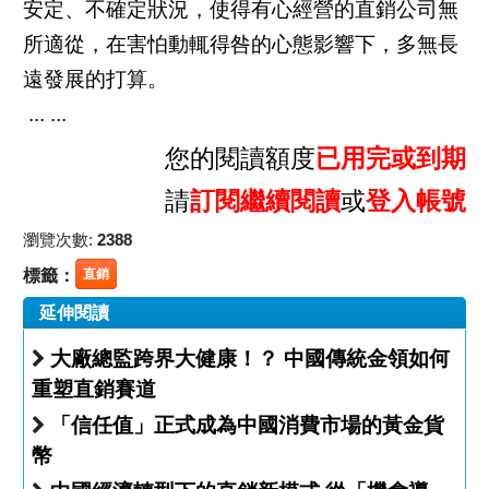
安定、不確定狀況，使得有心經營的直銷公司無
所適從，在害怕動輒得咎的心態影響下，多無長
遠發展的打算。
... ...
您的閱讀額度
已用完或到期
請
訂閱繼續閱讀
或
登入帳號
瀏覽次數:
2388
標籤：
直銷
延伸閱讀
大廠總監跨界大健康！？ 中國傳統金領如何
重塑直銷賽道
「信任值」正式成為中國消費市場的黃金貨
幣