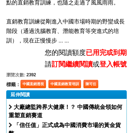
點的直銷教育訓練，也隨之走過了風風雨雨。
直銷教育訓練從剛進入中國市場時期的野蠻成長
階段（通過洗腦教育、潛能教育等突進式的培
訓），現在正慢慢步 ... ...
您的閱讀額度
已用完或到期
請
訂閱繼續閱讀
或
登入帳號
瀏覽次數:
2392
標籤：
中國直銷透視
中國直銷教育培訓
陳可任
延伸閱讀
大廠總監跨界大健康！？ 中國傳統金領如何
重塑直銷賽道
「信任值」正式成為中國消費市場的黃金貨