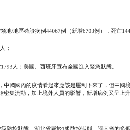
領地/地區確診病例44067例（新增6703例），死亡14
1人；
死亡1793人；美國、西班牙宣布全國進入緊急狀態。
例，中國國內的疫情看起來應該是壓制下來了，但中國
始密集流動，加上境外人員的影響，新增病例又呈上
2級防控狀態，湖北省屬於1級防控狀態。河南省的多