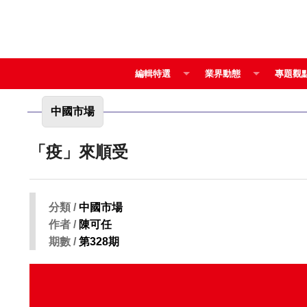
編輯特選
業界動態
專題觀
中國市場
「疫」來順受
分類 /
中國市場
作者 /
陳可任
期數 /
第328期