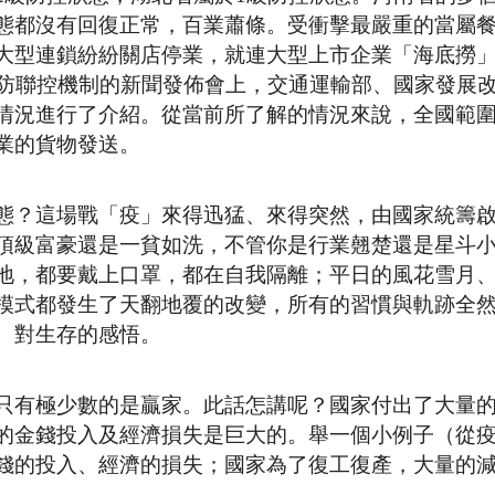
態都沒有回復正常，百業蕭條。受衝擊最嚴重的當屬
大型連鎖紛紛關店停業，就連大型上市企業「海底撈
聯防聯控機制的新聞發佈會上，交通運輸部、國家發展
情況進行了介紹。從當前所了解的情況來說，全國範
業的貨物發送。
態？這場戰「疫」來得迅猛、來得突然，由國家統籌
頂級富豪還是一貧如洗，不管你是行業翹楚還是星斗
地，都要戴上口罩，都在自我隔離；平日的風花雪月
模式都發生了天翻地覆的改變，所有的習慣與軌跡全
、對生存的感悟。
只有極少數的是贏家。此話怎講呢？國家付出了大量
的金錢投入及經濟損失是巨大的。舉一個小例子（從
錢的投入、經濟的損失；國家為了復工復產，大量的