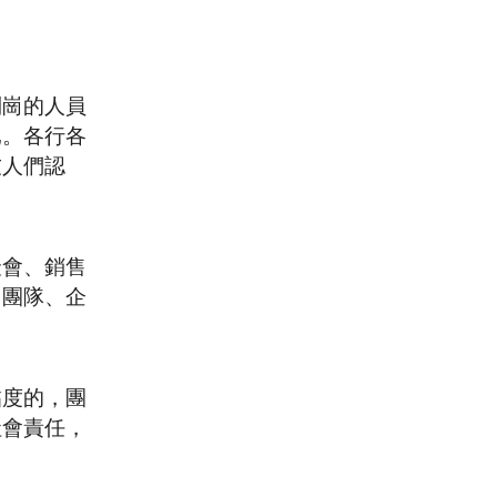
到崗的人員
已。各行各
友人們認
聚會、銷售
售團隊、企
黏度的，團
社會責任，