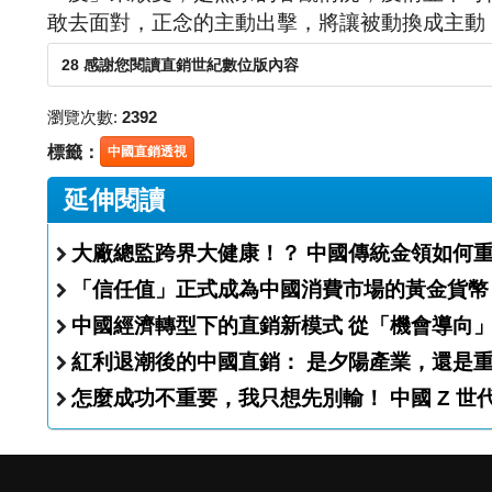
敢去面對，正念的主動出擊，將讓被動換成主動
28 感謝您閱讀直銷世紀數位版內容
瀏覽次數:
2392
標籤：
中國直銷透視
延伸閱讀
大廠總監跨界大健康！？ 中國傳統
「信任值」正式成為中國消費市場的黃金貨幣
中國經濟轉型下的直銷新模式
紅利退潮後的中國直銷： 是夕陽
怎麼成功不重要，我