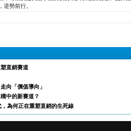
，逆勢前行。
金領如何重塑直銷賽道
 從「機會導向」走向「價值導向」
產業，還是重構中的新賽道？
只想先別輸！ 中國 Z 世代，為何正在重塑直銷的生死線