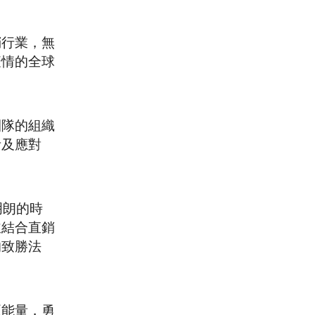
銷行業，無
疫情的全球
。
團隊的組織
考及應對
明朗的時
並結合直銷
的致勝法
正能量，勇