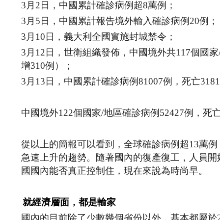
3月2日，中國累計確診病例超8萬例；
3月5日，中國累計報告境外輸入確診病例20例；
3月10日，義大利全國實施封城禁令；
3月12日，世衛組織發佈，中國境外共117個國家/
增310例）；
3月13日，中國累計確診病例81007例，死亡318
中國境外122個國家/地區確診病例52427例，
從以上的簡報可以看到，全球確診病例超13萬
急速上升的趨勢。隨著國內的復產復工，人員開
國國內能否真正控制住，現在來說為時尚早。
就經濟層面，都是輸家
國內的目前除了少數幾個省份以外，基本都屬於