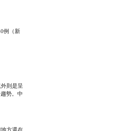
40例（新
境外則是呈
升趨勢。中
個地方還在