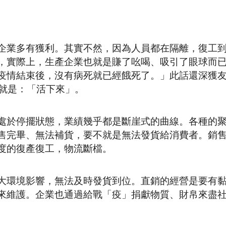
企業多有獲利。其實不然，因為人員都在隔離，復工
，實際上，生產企業也就是賺了吆喝、吸引了眼球而
疫情結束後，沒有病死就已經餓死了。」此話還深獲
詞就是：「活下來」。
處於停擺狀態，業績幾乎都是斷崖式的曲線。各種的
售完畢、無法補貨，要不就是無法發貨給消費者。銷
度的復產復工，物流斷檔。
大環境影響，無法及時發貨到位。直銷的經營是要有
來維護。企業也通過給戰「疫」捐獻物質、財帛來盡