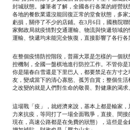
封城狀態。據筆者了解，全國各行各業的經營狀
各地的餐飲業還沒能回復正常的堂食狀態，多家
虧損，關停了不少的店鋪。在3月6日，國務院
家郵政局就疫情對交通運輸、物流與快遞領域的
運輸、快遞均未能完全恢復，直接影響了各行各
在整個疫情防控階段，普羅大眾是怎樣的一個狀
控機制，全國一盤棋地進行防控工作。不管你是
你是陽春白雪還是下里巴人，都要禁足在方寸之
友，變成當下的清心寡慾、孤芳自賞；整個生活
之改變的就是人們對生命的敬畏、對健康的渴求
這場戰「疫」，就經濟來說，基本上都是輸家，
力來抗疫，等同打了一場全面戰爭，直接、間接
現在，高速公路都是在免費的狀態），這些是金
增加補貼，財政也是「壓力山大」。