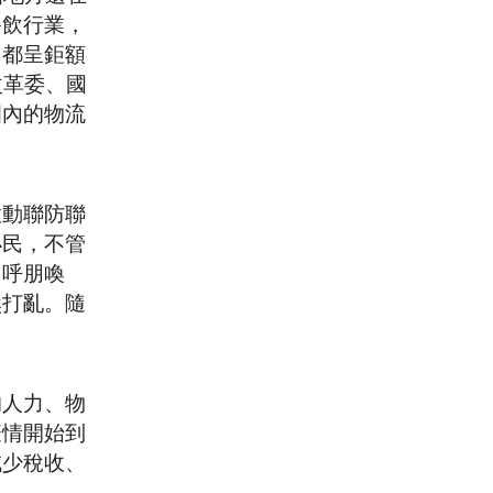
餐飲行業，
」都呈鉅額
改革委、國
圍內的物流
啟動聯防聯
小民，不管
、呼朋喚
然打亂。隨
的人力、物
疫情開始到
減少稅收、