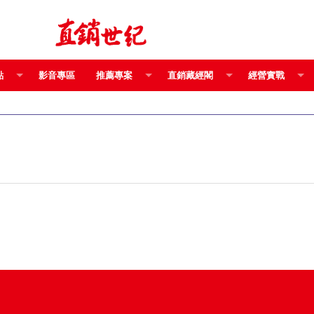
點
影音專區
推薦專案
直銷藏經閣
經營實戰