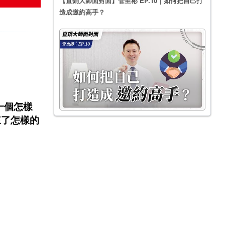
【直銷大師面對面】管至彬 EP.10｜如何把自己打
造成邀約高手？
一個怎樣
來了怎樣的