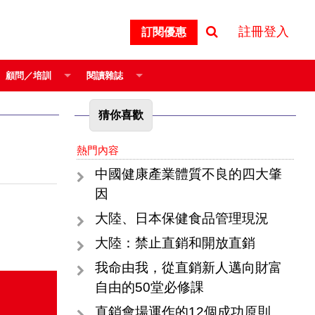
註冊登入
訂閱優惠
顧問／培訓
閱讀雜誌
猜你喜歡
熱門內容
中國健康產業體質不良的四大肇
因
大陸、日本保健食品管理現況
大陸：禁止直銷和開放直銷
我命由我，從直銷新人邁向財富
自由的50堂必修課
直銷會場運作的12個成功原則