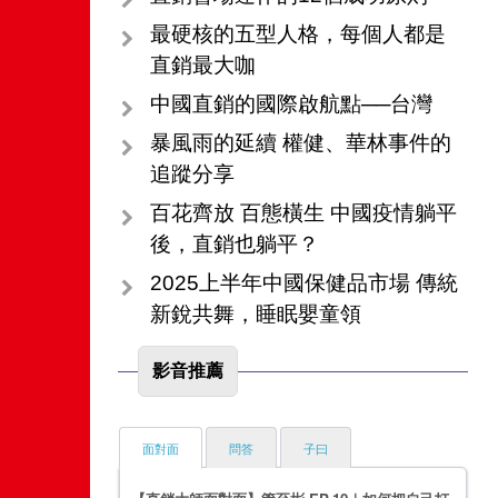
最硬核的五型人格，每個人都是
直銷最大咖
中國直銷的國際啟航點──台灣
暴風雨的延續 權健、華林事件的
追蹤分享
百花齊放 百態橫生 中國疫情躺平
後，直銷也躺平？
2025上半年中國保健品市場 傳統
新銳共舞，睡眠嬰童領
影音推薦
面對面
問答
子曰