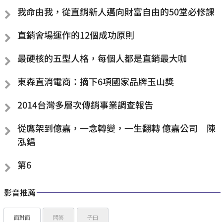
我命由我，從直銷新人邁向財富自由的50堂必修課
直銷會場運作的12個成功原則
最硬核的五型人格，每個人都是直銷最大咖
東森直消電商：摘下6項國家品牌玉山獎
2014台灣多層次傳銷事業調查報告
從鷹架到億嘉，一念轉變，一生翻轉 億嘉公司 陳
泓錩
第6
影音推薦
面對面
問答
子曰