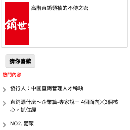
高階直銷領袖的不傳之密
猜你喜歡
熱門內容
發行人：中國直銷管理人才稀缺
直銷憑什麼～企業篇-專家說－ 4個面向╳3個核
心，抓住經
NO2. 葡眾