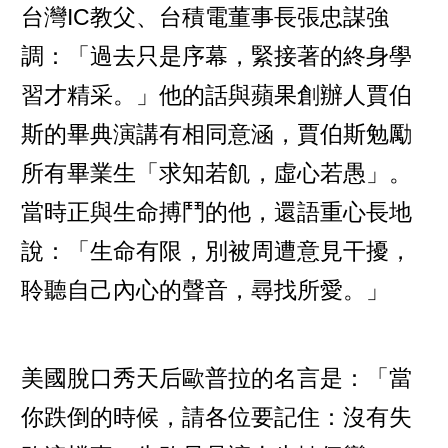
台灣IC教父、台積電董事長張忠謀強
調：「過去只是序幕，緊接著的終身學
習才精采。」他的話與蘋果創辦人賈伯
斯的畢典演講有相同意涵，賈伯斯勉勵
所有畢業生「求知若飢，虛心若愚」。
當時正與生命搏鬥的他，還語重心長地
說：「生命有限，別被周遭意見干擾，
聆聽自己內心的聲音，尋找所愛。」
美國脫口秀天后歐普拉的名言是：「當
你跌倒的時候，請各位要記住：沒有失