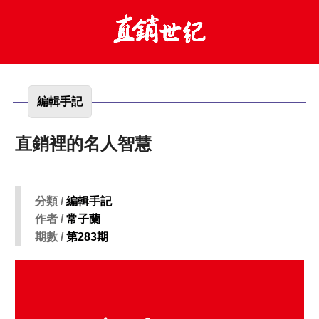
編輯手記
直銷裡的名人智慧
分類 /
編輯手記
作者 /
常子蘭
期數 /
第283期