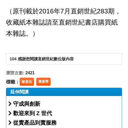
（原刊載於2016年7月直銷世紀283期，
收藏紙本雜誌請至直銷世紀書店購買紙
本雜誌。）
104 感謝您閱讀直銷世紀數位版內容
瀏覽次數:
2421
標籤：
歐普拉
畢業季
延伸閱讀
守成與創新
歡迎來到 Z 世代
從賣產品到賣服務