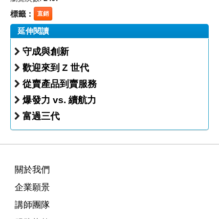
標籤：
直銷
延伸閱讀
守成與創新
歡迎來到 Z 世代
從賣產品到賣服務
爆發力 vs. 續航力
富過三代
關於我們
企業願景
講師團隊