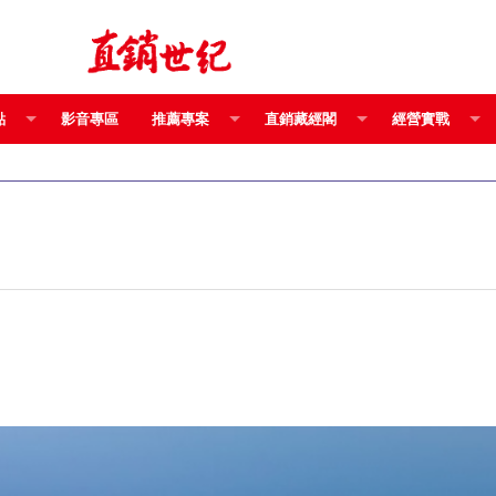
點
影音專區
推薦專案
直銷藏經閣
經營實戰