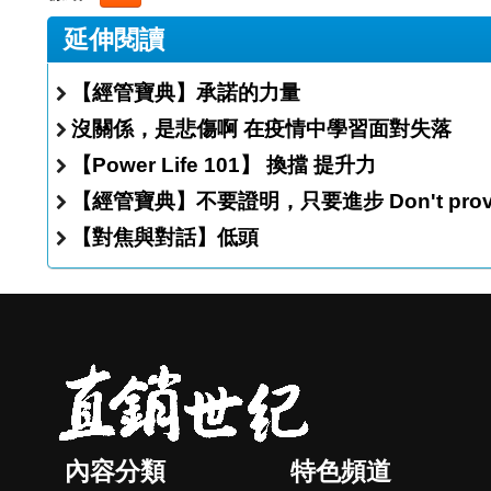
延伸閱讀
【經管寶典】承諾的力量
沒關係，是悲傷啊 在疫情中學習面對失落
【Power Life 101】 換擋 提升力
【經管寶典】不要證明，只要進步 D
【對焦與對話】低頭
內容分類
特色頻道