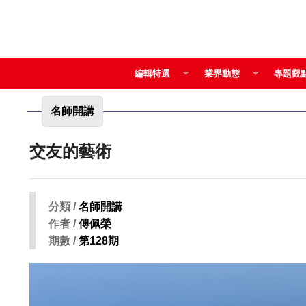
編輯特選
業界動態
專題觀
名師開講
交友的藝術
分類 /
名師開講
作者 /
傅佩榮
期數 /
第128期