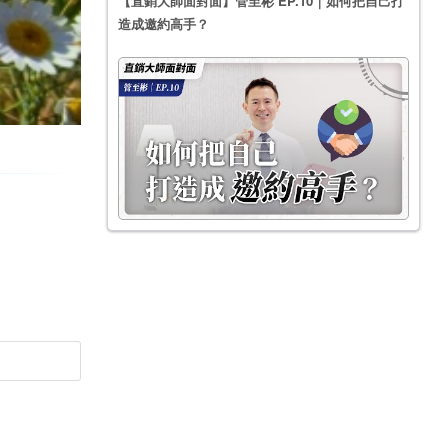
【直銷大師面對面】管至彬 EP.10｜如何把自己打
造成邀約高手？