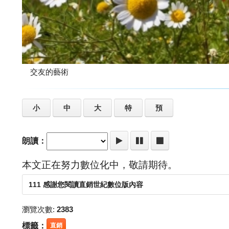
交友的藝術
小
中
大
特
預
朗讀：
本文正在努力數位化中，敬請期待。
111 感謝您閱讀直銷世紀數位版內容
瀏覽次數:
2383
標籤：
直銷