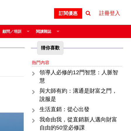
註冊登入
訂閱優惠
顧問／培訓
閱讀雜誌
猜你喜歡
熱門內容
領導人必修的12門智慧：人脈智
慧
與大師有約：溝通是財富之門，
說服是
生活直銷：從心出發
我命由我，從直銷新人邁向財富
自由的50堂必修課