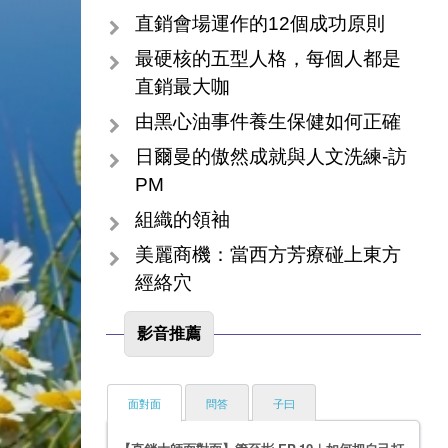
直銷會場運作的12個成功原則
最硬核的五型人格，每個人都是
直銷最大咖
由黑心油事件養生保健如何正確
日爾曼的傲然成就與人文洗練-訪
PM
組織的領袖
美麗商機：當西方芳療碰上東方
經絡穴
影音推薦
面對面
問答
子曰