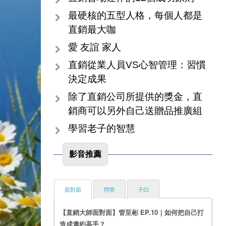
最硬核的五型人格，每個人都是
直銷最大咖
愛 友誼 家人
直銷從業人員VS心智管理：習慣
決定成果
除了直銷公司所提供的獎金，直
銷商可以另外自己送贈品推廣組
學習老子的智慧
影音推薦
面對面
問答
子曰
【直銷大師面對面】管至彬 EP.10｜如何把自己打
造成邀約高手？