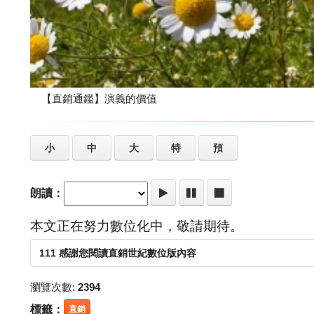
【直銷通鑑】演義的價值
小
中
大
特
預
朗讀：
本文正在努力數位化中，敬請期待。
111 感謝您閱讀直銷世紀數位版內容
瀏覽次數:
2394
標籤：
直銷