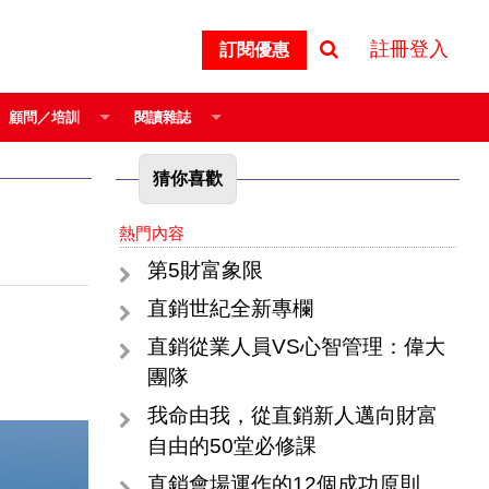
註冊登入
訂閱優惠
顧問／培訓
閱讀雜誌
猜你喜歡
熱門內容
第5財富象限
直銷世紀全新專欄
直銷從業人員VS心智管理：偉大
團隊
我命由我，從直銷新人邁向財富
自由的50堂必修課
直銷會場運作的12個成功原則