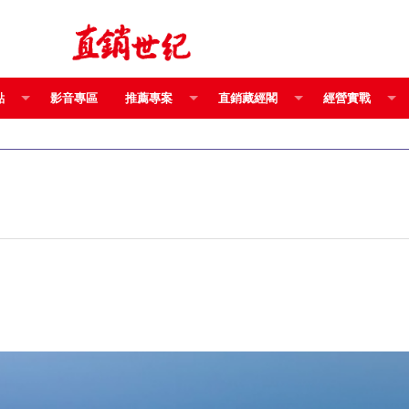
點
影音專區
推薦專案
直銷藏經閣
經營實戰