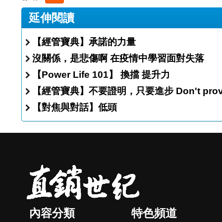
延伸閱讀
【經管寶典】承諾的力量
沒關係，是悲傷啊 在疫情中學習面對失落
【Power Life 101】 換擋 提升力
【經管寶典】不要證明，只要進步 D
【對焦與對話】低頭
內容分類
特色頻道