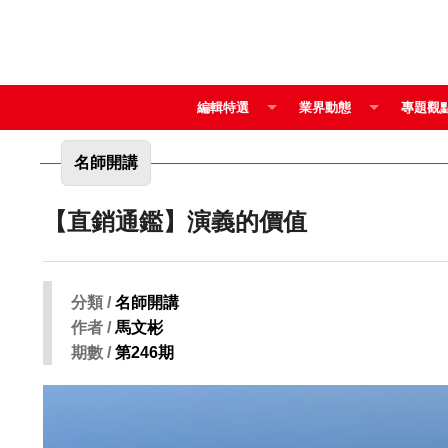
編輯特選
業界動態
專題觀
名師開講
【直銷通鑑】演義的價值
分類 /
名師開講
作者 /
馬文彬
期數 /
第246期