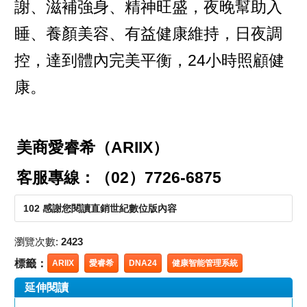
謝、滋補強身、精神旺盛，夜晚幫助入
睡、養顏美容、有益健康維持，日夜調
控，達到體內完美平衡，24小時照顧健
康。
美商愛睿希（ARIIX）
客服專線：（02）7726-6875
102 感謝您閱讀直銷世紀數位版內容
瀏覽次數:
2423
標籤：
ARIIX
愛睿希
DNA24
健康智能管理系統
延伸閱讀