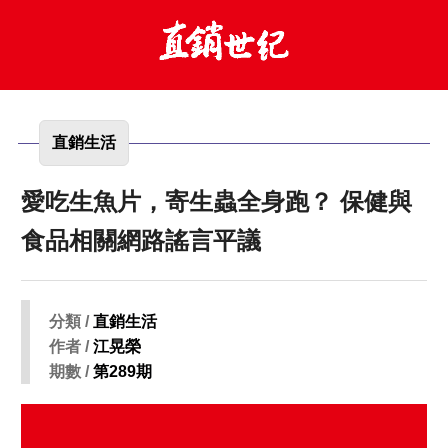
直銷生活
愛吃生魚片，寄生蟲全身跑？ 保健與
食品相關網路謠言平議
分類 /
直銷生活
作者 /
江晃榮
期數 /
第289期