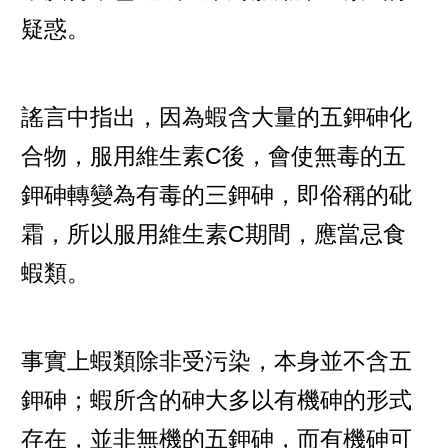
疑惑。
謠言中指出，因為蝦含大量的五鉀砷化
合物，服用維生素C後，會使無毒的五
鉀砷轉變為有毒的三鉀砷，即俗稱的砒
霜，所以服用維生素C期間，應當忌食
蝦類。
事實上蝦類除非受污染，本身並不含五
鉀砷；蝦所含的砷大多以有機砷的形式
存在，並非無機的五鉀砷，而有機砷可