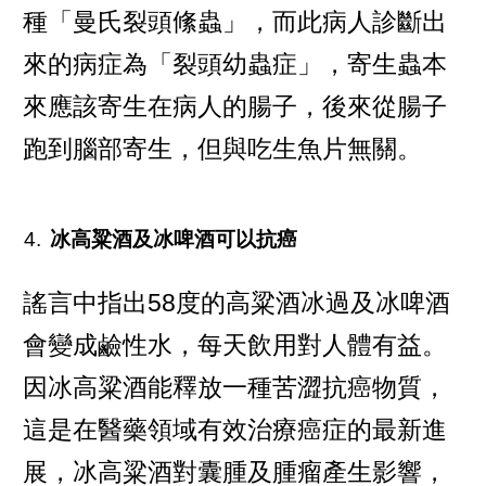
種「曼氏裂頭絛蟲」，而此病人診斷出
來的病症為「裂頭幼蟲症」，寄生蟲本
來應該寄生在病人的腸子，後來從腸子
跑到腦部寄生，但與吃生魚片無關。
冰高粱酒及冰啤酒可以抗癌
謠言中指出58度的高粱酒冰過及冰啤酒
會變成鹼性水，每天飲用對人體有益。
因冰高粱酒能釋放一種苦澀抗癌物質，
這是在醫藥領域有效治療癌症的最新進
展，冰高粱酒對囊腫及腫瘤產生影響，