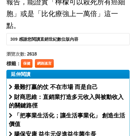
報告，能證實「檸檬可以殺死所有癌細
胞」或是「比化療強上一萬倍」這一
點。
309 感謝您閱讀直銷世紀數位版內容
瀏覽次數:
2618
標籤：
保健
網路謠言
延伸閱讀
最難打贏的仗 不在市場 而是自己
財商思維：直銷業打造多元收入與被動收入
的關鍵路徑
「把事業生活化；讓生活事業化」 創造生活
價值
腸保安康 益生元促進益生菌生長