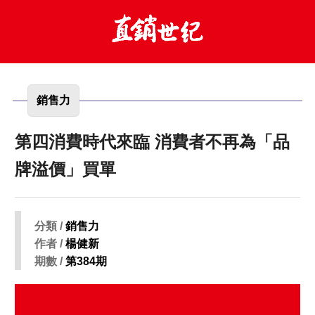
銷售力
第四消費時代來臨 消費者不再為「品
牌溢價」買單
分類 /
銷售力
作者 /
楊健新
期數 /
第384期