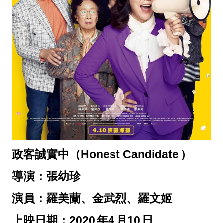
政客誠實中（Honest Candidate
）
導演：張幼珍
演員：羅美蘭、金武烈、羅文姬
上映日期：2020
年4
月10
日