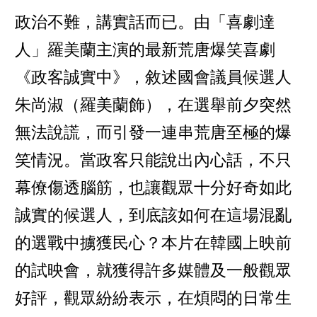
政治不難，講實話而已。由「喜劇達
人」羅美蘭主演的最新荒唐爆笑喜劇
《政客誠實中》，敘述國會議員候選人
朱尚淑（羅美蘭飾），在選舉前夕突然
無法說謊，而引發一連串荒唐至極的爆
笑情況。當政客只能說出內心話，不只
幕僚傷透腦筋，也讓觀眾十分好奇如此
誠實的候選人，到底該如何在這場混亂
的選戰中擄獲民心？本片在韓國上映前
的試映會，就獲得許多媒體及一般觀眾
好評，觀眾紛紛表示，在煩悶的日常生