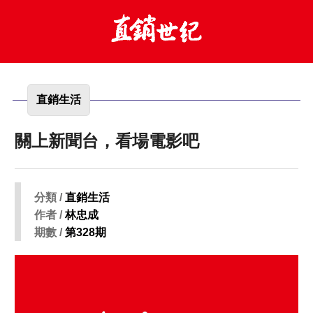
直銷生活
關上新聞台，看場電影吧
分類 /
直銷生活
作者 /
林忠成
期數 /
第328期