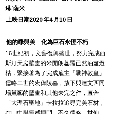
琳˙薩米
上映日期2020
年4
月10
日
他的罪與美 化為巨石永恆不朽
16世紀初，文藝復興盛世，努力完成西
斯汀天庭壁畫的米開朗基羅已然油盡燈
枯，緊接著為了完成雇主「戰神教皇」
儒略二世的宏偉陵墓，放下與達文西同
場競藝的壁畫和其他未完之作，直奔
「大理石聖地」卡拉拉追尋完美石材，
在山中與靈感搏鬥。不久儒略二世仙