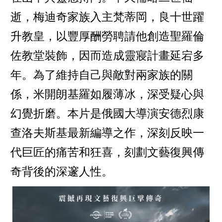
逝，梅迪奇家族入主梵蒂岡，良十世躍
升教皇，以豐厚酬勞聘請他創造聖羅倫
佐教堂裝飾，因而造成靈寢計畫延宕多
年。為了維持自己與敵對兩家族的關
係，米開朗基羅如履薄冰，深受疑心與
幻覺折磨。本片是俄國大導演安德烈康
查洛夫斯基最新編導之作，深刻反映一
代巨匠的痛苦和狂喜，刻劃文藝復興傳
奇背後的深邃人性。