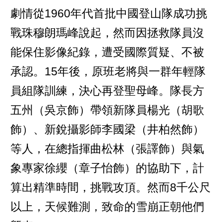
劇情從1960年代首批中國登山隊成功挑
戰珠穆朗瑪峰說起，然而因拯救隊員沒
能保住影像紀錄，遭受國際質疑、不被
承認。15年後，原班老將與一群年輕隊
員組隊訓練，決心再登聖母峰。隊長方
五州（吳京飾）帶領新隊員楊光（胡歌
飾）、新銳攝影師李國梁（井柏然飾）
等人，在總指揮曲松林（張譯飾）與氣
象專家徐纓（章子怡飾）的協助下，計
算出精準時間，挑戰攻頂。然而8千公尺
以上，天候難測，致命的雪崩正朝他們