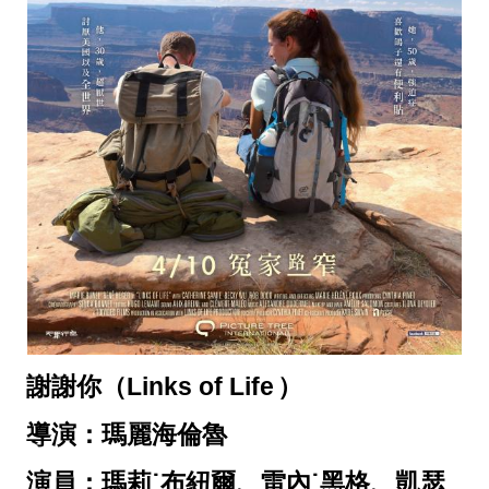
謝謝你（Links of Life
）
導演：瑪麗海倫魯
演員：瑪莉˙布紐爾、雷內˙黑格、凱瑟