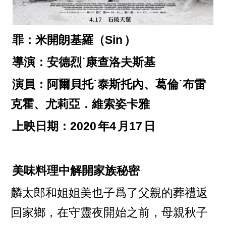
罪：米開朗基羅（Sin
）
導演：安德烈˙康查洛夫斯基
演員：阿爾貝托˙泰斯托內、葛倫˙布雷
克霍、尤莉亞．維索姿卡雅
上映日期：2020
年4
月17
日
美味料理中解開家族秘密
麟太郎和姐姐美也子爲了父親的葬禮返
回家鄉，在守靈夜開始之前，母親秋子