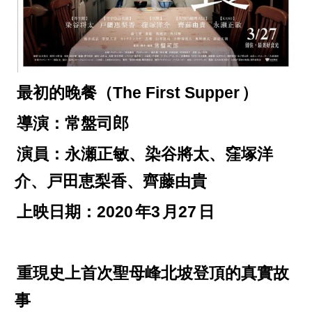
最初的晚餐（The First Supper
）
導演：常盤司郎
演員：永瀬正敏、染谷將太、窪塚洋
介、戸田恵梨香、齊藤由貴
上映日期：2020
年3
月27
日
重現史上首次聖母峰北坡登頂的真實故
事