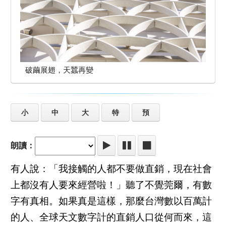
破繭展翅，天蠶再變
小
中
大
特
預
朗讀：
有人說：「我接觸的人都不要做直銷，現在社會
上都沒有人要來經營啦！」聽了不覺莞爾，有數
字有真相。如果真是這樣，那麼台灣數以百萬計
的人、全球天文數字計的直銷人口從何而來，這