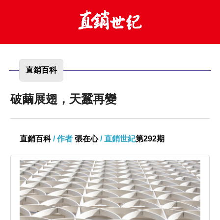
直銷百科
破繭展翅，天蠶再變
直銷百科
/ 作者
張在心
/ 直銷世紀
第292期