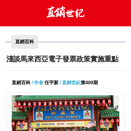
直銷百科
淺談馬來西亞電子發票政策實施重點
直銷百科
/ 作者
任宇新
/ 直銷世紀
第400期