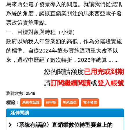
馬來西亞電子發票導入的問題。就讓我們從資訊
系統的角度，談談直銷業關注的馬來西亞電子發
票政策實施重點。
一、目標對象與時程（小標）
政府以納稅人年營業額的高低，作為分階段實施
的標準。自從2024年逐步實施這項重大改革以
來，過程中歷經了數次轉折，2026年總算 ... ...
您的閱讀額度
已用完或到期
請
訂閱繼續閱讀
或
登入帳號
瀏覽次數:
2546
標籤：
系統有話說
任宇新
馬來西亞
電子發票
延伸閱讀
〈系統有話說〉直銷業數位轉型賽道上的