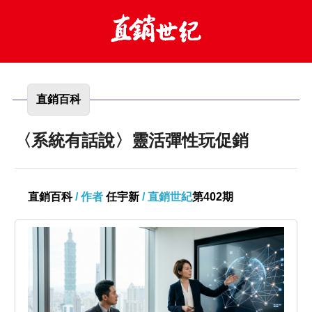
直銷百科
〈系統有話說〉靈活彈性玩促銷
直銷百科
/ 作者
任宇新
/ 直銷世紀
第402期