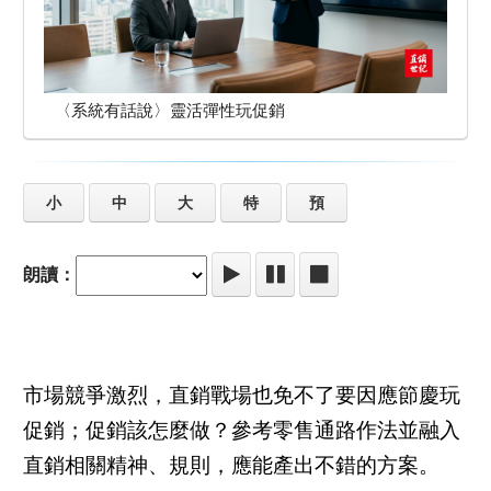
〈系統有話說〉靈活彈性玩促銷
小
中
大
特
預
朗讀：
市場競爭激烈，直銷戰場也免不了要因應節慶玩
促銷；促銷該怎麼做？參考零售通路作法並融入
直銷相關精神、規則，應能產出不錯的方案。