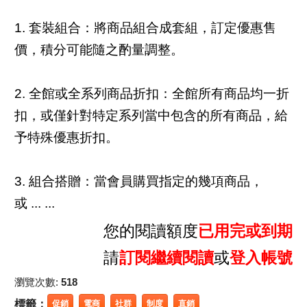
1. 套裝組合：將商品組合成套組，訂定優惠售
價，積分可能隨之酌量調整。
2. 全館或全系列商品折扣：全館所有商品均一折
扣，或僅針對特定系列當中包含的所有商品，給
予特殊優惠折扣。
3. 組合搭贈：當會員購買指定的幾項商品，
或 ... ...
您的閱讀額度
已用完或到期
請
訂閱繼續閱讀
或
登入帳號
瀏覽次數:
518
標籤：
促銷
電商
社群
制度
直銷