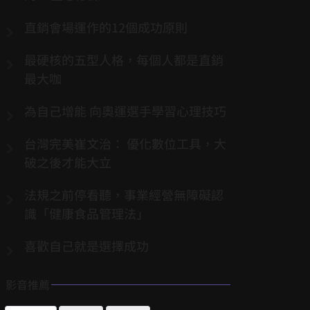
直銷會場運作的12個成功原則
最硬核的五型人格，每個人都是直銷
最大咖
為自己增能 向奧運選手學習心理技巧
台灣完美崔文治： 優化數位工具，大
破之後才能大立
法規之前停看聽，事業經營無障礙認
識「健康食品管理法」
喜歡自己就是選擇成功
影音推薦