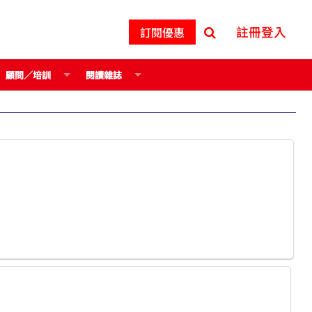
註冊登入
訂閱優惠
顧問／培訓
閱讀雜誌