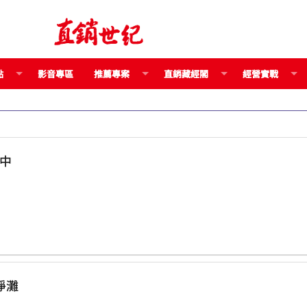
點
影音專區
推薦專案
直銷藏經閣
經營實戰
開中
屯淨灘