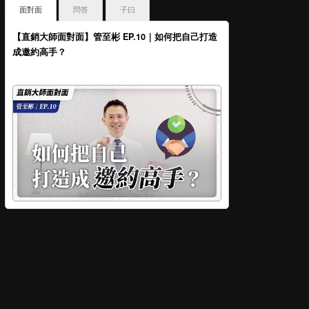
面對面
問答
子曰
【直銷大師面對面】管至彬 EP.10｜如何把自己打造
成邀約高手？