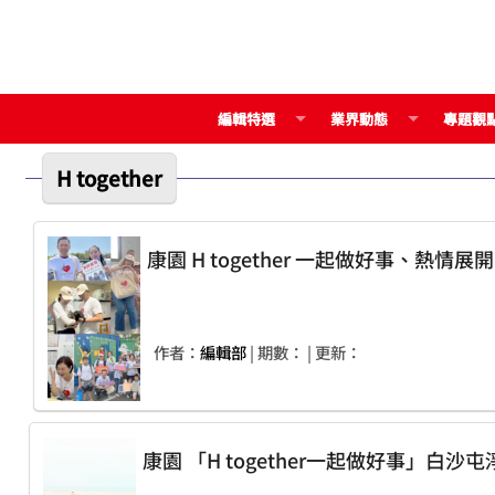
編輯特選
業界動態
專題觀
H together
康園 H together 一起做好事、熱情展
作者：
編輯部
| 期數：
| 更新：
康園 「H together一起做好事」白沙