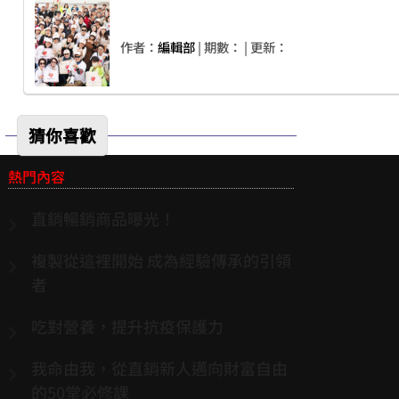
作者：
編輯部
| 期數：
| 更新：
猜你喜歡
熱門內容
直銷暢銷商品曝光！
複製從這裡開始 成為經驗傳承的引領
者
吃對營養，提升抗疫保護力
我命由我，從直銷新人邁向財富自由
的50堂必修課