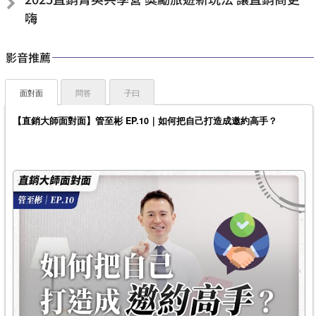
嗨
影音推薦
面對面
問答
子曰
【直銷大師面對面】管至彬 EP.10｜如何把自己打造成邀約高手？