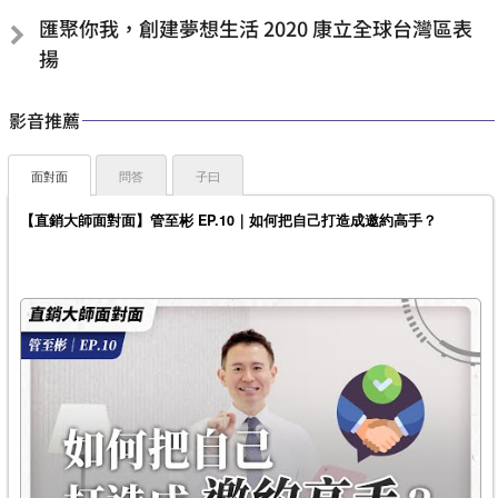
匯聚你我，創建夢想生活 2020 康立全球台灣區表
揚
影音推薦
面對面
問答
子曰
【直銷大師面對面】管至彬 EP.10｜如何把自己打造成邀約高手？