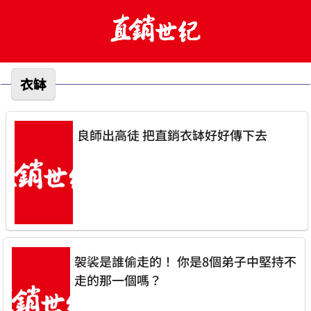
衣缽
良師出高徒 把直銷衣缽好好傳下去
袈裟是誰偷走的！ 你是8個弟子中堅持不
走的那一個嗎？