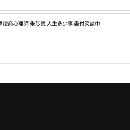
視障身障都障不了她的心 台灣第一位視障諮商心理師 朱芯儀 人生多少事 盡付笑談中