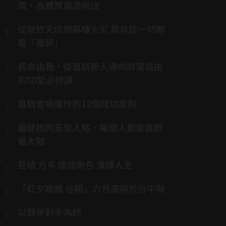
慣，為體育源源挹注
從新竹天坑到高樓火災 莫非這一切都
是「墨菲」
我命由我，從直銷新人邁向財富自由
的50堂必修課
直銷會場運作的12個成功原則
最硬核的五型人格，每個人都是直銷
最大咖
巨晴 方岑 換個角色 演繹人生
「虹夕諾雅 谷關」六月底將於台中開
以競爭對手為師