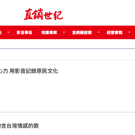
點
影音專區
推薦專案
直銷藏經閣
經營實戰
挑戰禁忌 關懷弱勢 導演 虞戡平 傾30年心力 用影音記錄原民文化
 民謠大師 陳明章 唱出飽含台灣情感的歌