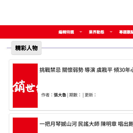
編輯特選
業界動態
專題觀
精彩人物
作者：
張大魯
| 期數：
| 更新：
一把月琴撼山河