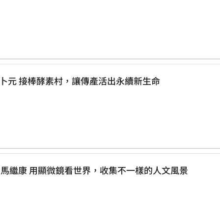
海底的蛟龍，陸上的快馬 ESG模範生 鄭卜元 接棒酵素村，讓傳產活出永續新生命
投入世界遺產深度旅遊25年 旅遊夢想家 馬繼康 用顯微鏡看世界，收集不一樣的人文風景