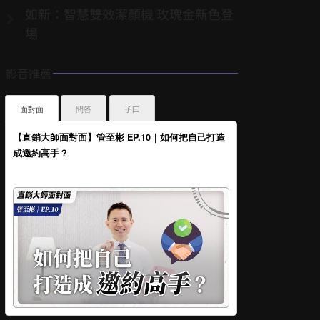
如新：智慧雙效潔顏機 玫瑰金新色登
場
影音推薦
面對面
問答
子曰
【直銷大師面對面】管至彬 EP.10｜如何把自己打造
成邀約高手？