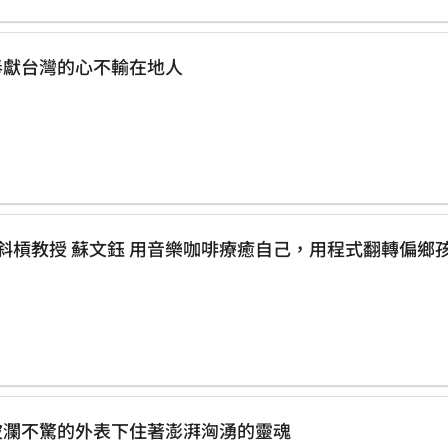
十架上的愛 義大利籍神父 呂若瑟 奉獻台灣的心不輸在地人
走出解憂實驗室，才是「憂愁」的開始 斜槓教授 蘇文鈺 用音樂咖啡療癒自己，用程式翻轉
導戲出道，因演戲活躍 導演 柯一正 波瀾不驚的外表下住著澎湃洶湧的靈魂