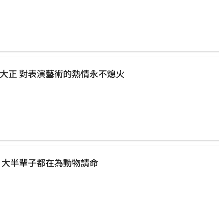
大聲說自己是正港音樂人 最佳男配角 楊大正 對表演藝術的熱情永不熄火
創立一個又一個協會 動保先行者 葉明理 大半輩子都在為動物請命