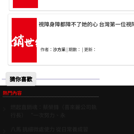
作者：
沙方采
| 期數：
| 更新：
猜你喜歡
熱門內容
燃起直銷魂：蔡榮鋒（喜來麗公司執
行長） “一次努力、永
八馬 挑細微處使力 從日常養成習